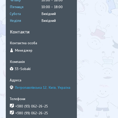
Четвер
10:00
18:00
Пʼятниця
10:00
18:00
Субота
Вихідний
Неділя
Вихідний
Контакти
Менеджер
33-Sobaki
Петропавлівська 12, Київ, Україна
+380 (93) 062-26-25
+380 (99) 062-26-25