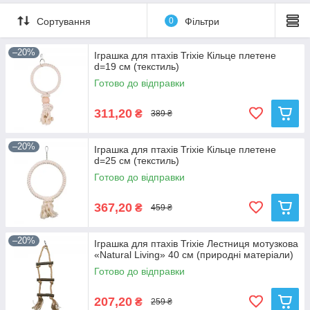
Сортування
0
Фільтри
–20%
Іграшка для птахів Trixie Кільце плетене
d=19 см (текстиль)
Готово до відправки
311,20
₴
389 ₴
–20%
Іграшка для птахів Trixie Кільце плетене
d=25 см (текстиль)
Готово до відправки
367,20
₴
459 ₴
–20%
Іграшка для птахів Trixie Лестниця мотузкова
«Natural Living» 40 см (природні матеріали)
Готово до відправки
207,20
₴
259 ₴