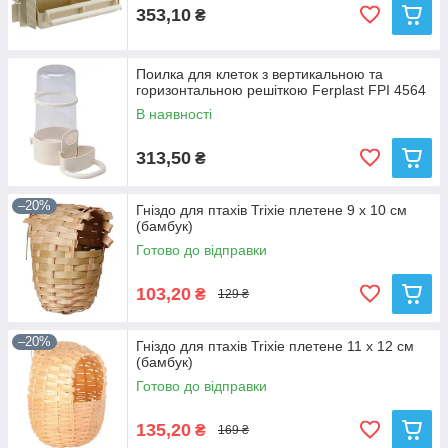
353,10
₴
Поилка для клеток з вертикальною та
горизонтальною решіткою Ferplast FPI 4564
В наявності
313,50
₴
–20%
Гніздо для птахів Trixie плетене 9 x 10 см
(бамбук)
Готово до відправки
103,20
₴
129 ₴
–20%
Гніздо для птахів Trixie плетене 11 x 12 см
(бамбук)
Готово до відправки
135,20
₴
169 ₴