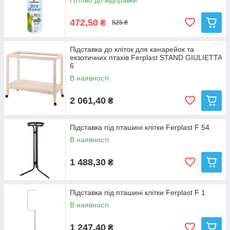
Готово до відправки
472,50
₴
525 ₴
Підставка до кліток для канарейок та
екзотичних птахів Ferplast STAND GIULIETTA
6
В наявності
2 061,40
₴
Підставка під пташині клітки Ferplast F 54
В наявності
1 488,30
₴
Підставка під пташині клітки Ferplast F 1
В наявності
1 247,40
₴