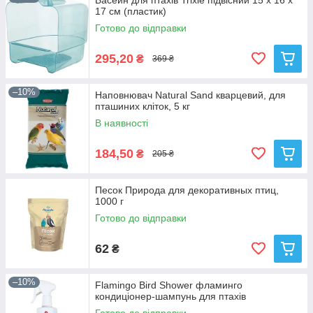
Басейн для птахів Trixie підвісний 15 x 16 x
17 см (пластик)
Готово до відправки
295,20
₴
369 ₴
–10%
Наповнювач Natural Sand кварцевий, для
пташиних кліток, 5 кг
В наявності
184,50
₴
205 ₴
Песок Природа для декоративных птиц,
1000 г
Готово до відправки
62
₴
–10%
Flamingo Bird Shower фламинго
кондиціонер-шампунь для птахів