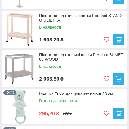
Підставка під птичьи клетки Ferplast STAND
GIULIETTA 4
В наявності
1 608,20
₴
Підставка під пташині клітки Ferplast SUMET
65 WOOD
В наявності
2 065,80
₴
–20%
Іграшка Trixie для цуценят плюш 33 см
Готово до відправки
295,20
₴
369 ₴