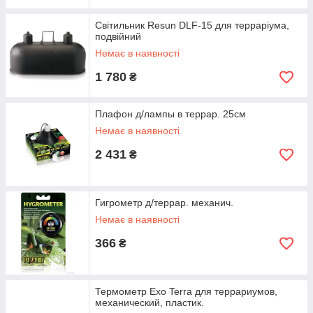
Світильник Resun DLF-15 для терраріума,
подвійний
Немає в наявності
1 780
₴
Плафон д/лампы в террар. 25см
Немає в наявності
2 431
₴
Гигрометр д/террар. механич.
Немає в наявності
366
₴
Термометр Exo Terra для террариумов,
механический, пластик.