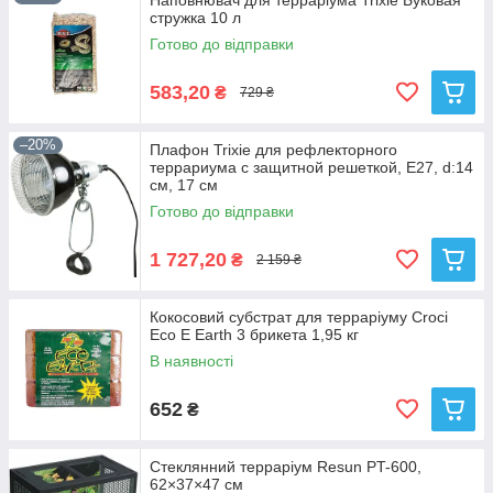
Наповнювач для терраріума Trixie Буковая
стружка 10 л
Готово до відправки
583,20
₴
729 ₴
–20%
Плафон Trixie для рефлекторного
террариума с защитной решеткой, E27, d:14
см, 17 см
Готово до відправки
1 727,20
₴
2 159 ₴
Кокосовий субстрат для терраріуму Croci
Eco E Earth 3 брикета 1,95 кг
В наявності
652
₴
Стеклянний терраріум Resun PT-600,
62×37×47 см