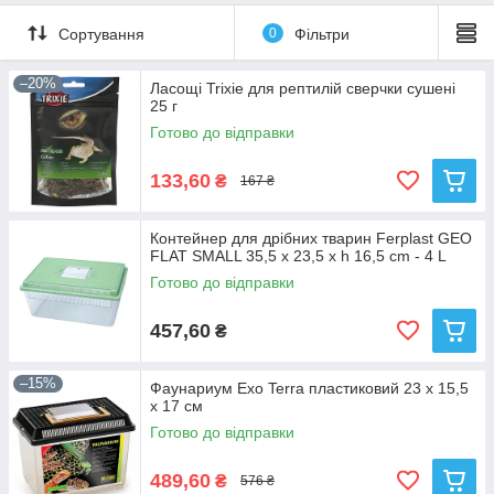
Сортування
0
Фільтри
–20%
Ласощі Trixie для рептилій сверчки сушені
25 г
Готово до відправки
133,60
₴
167 ₴
Контейнер для дрібних тварин Ferplast GEO
FLAT SMALL 35,5 x 23,5 x h 16,5 cm - 4 L
Готово до відправки
457,60
₴
–15%
Фаунариум Exo Terra пластиковий 23 x 15,5
x 17 см
Готово до відправки
489,60
₴
576 ₴