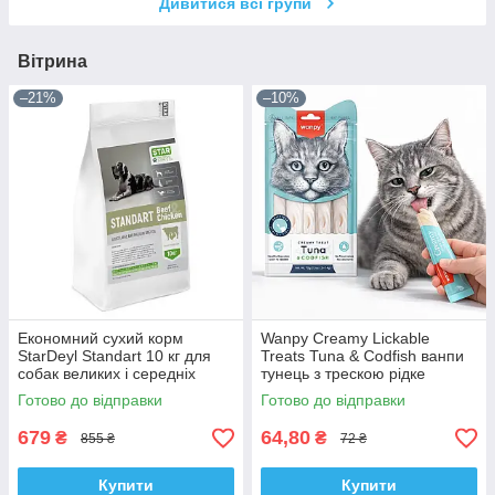
Дивитися всі групи
Вітрина
–21%
–10%
Економний сухий корм
Wanpy Creamy Lickable
StarDeyl Standart 10 кг для
Treats Tuna & Codfish ванпи
собак великих і середніх
тунець з трескою рідке
порід (курка + телятина)
ласощі для котів
Готово до відправки
Готово до відправки
679
64,80
₴
₴
855 ₴
72 ₴
Купити
Купити