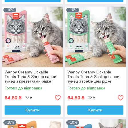
–10%
–10%
Wanpy Creamy Lickable
Wanpy Creamy Lickable
Treats Tuna & Shrimp ванпи
Treats Tuna & Scallop ванпи
тунец з креветками рідке
тунец з гребінцем рідке
ласощі для котів
ласощі для котів
Готово до відправки
Готово до відправки
64,80
64,80
₴
₴
72 ₴
72 ₴
Купити
Купити
–10%
–10%