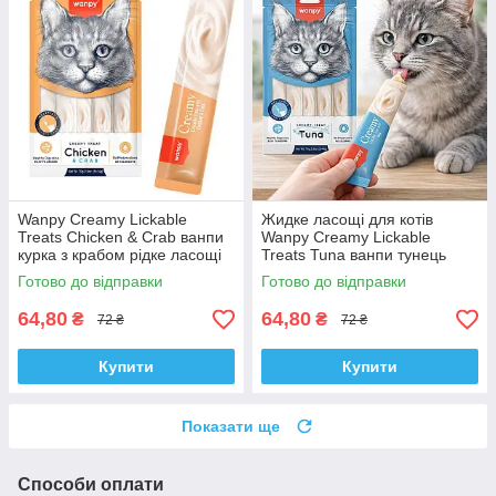
Wanpy Creamy Lickable
Жидке ласощі для котів
Treats Chicken & Crab ванпи
Wanpy Creamy Lickable
курка з крабом рідке ласощі
Treats Tuna ванпи тунець
для котів
Готово до відправки
Готово до відправки
64,80
64,80
₴
₴
72 ₴
72 ₴
Купити
Купити
Показати ще
Способи оплати