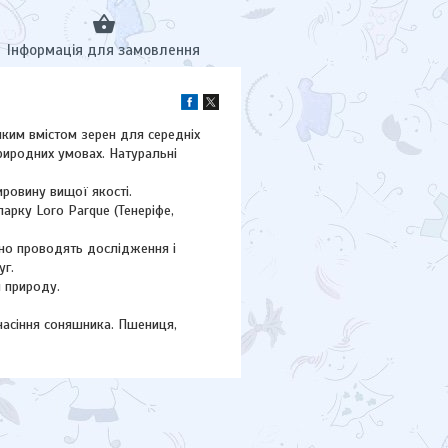
Інформація для замовлення
иким вмістом зерен для середніх
природних умовах. Натуральні
ировину вищої якості.
арку Loro Parque (Тенеріфе,
йно проводять дослідження і
уг.
и природу.
 насіння соняшника. Пшениця,