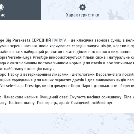
пис
Характеристики
tige Big Parakeets СЕРЕДНІЙ
ПАПУГА
- це класична зернова суміш з вел
суміш зерен і насіння, якою харчуються середні папуги, німфи, карели в 
забезпечать найкращий розвиток і життєдіяльність вашого вихованця.
орм Versele-Laga Prestige використовується тільки свіжа і натуральне с
aga є ексклюзивним постачальником кормів для птахів в зоологічному п
чує найбільшу колекцію папуг.
Лоро Парку з ветеринарними лікарями і дієтологами Верселе-Лага пості
інне харчування для наших пернатих друзів і для зникаючих видів пап
ersele-Laga Prestige, ви підтримуєте Лоро Парк і допомагаєте зберегт
, Канаркове насіння, Очищений овес, Смугасте насіння соняшнику, Біле
паку, Насіння льону, Рис сирець, арахіс Очищений, олійний
нуг
.