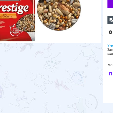
Зак
нал
У к
буд