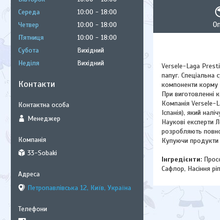
Середа
10:00
18:00
О
Четвер
10:00
18:00
Пʼятниця
10:00
18:00
Субота
Вихідний
Неділя
Вихідний
Versele-Laga Pres
папуг. Спеціальна 
Контакти
компоненти корму 
При виготовленні к
Компанія Versele-L
Іспанія), який налі
Менеджер
Наукові експерти 
розробляють повноц
Купуючи продукти V
33-Sobaki
Інгредієнти:
Просо
Сафлор, Насіння рі
Петропавлівська 12, Київ, Україна