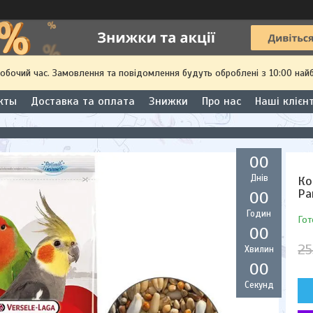
робочий час. Замовлення та повідомлення будуть оброблені з 10:00 най
кты
Доставка та оплата
Знижки
Про нас
Наші клієн
0
0
Днів
Ко
Pa
0
0
Годин
Гот
0
0
25
Хвилин
0
0
Секунд