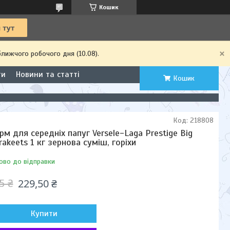
Кошик
ближчого робочого дня (10.08).
ти
Новини та статті
Кошик
Код:
218808
рм для середніх папуг Versele-Laga Prestige Big
rakeets 1 кг зернова суміш, горіхи
ово до відправки
229,50 ₴
5 ₴
Купити