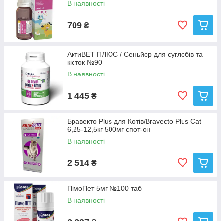
В наявності
709
₴
АктиВЕТ ПЛЮС / Сеньйор для суглобів та
кісток №90
В наявності
1 445
₴
Бравекто Plus для Котів/Bravecto Plus Cat
6,25-12,5кг 500мг спот-он
В наявності
2 514
₴
ПімоПет 5мг №100 таб
В наявності