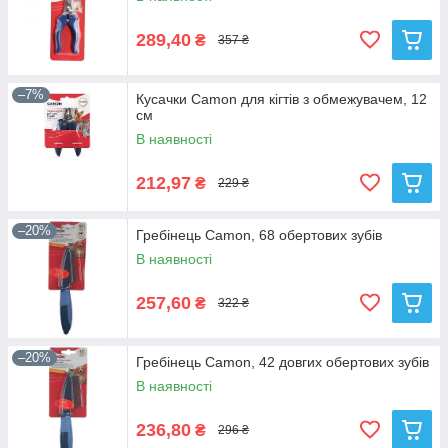
289,40
₴
357 ₴
–7%
Кусачки Camon для кігтів з обмежувачем, 12
см
В наявності
212,97
₴
229 ₴
–20%
Гребінець Camon, 68 обертових зубів
В наявності
257,60
₴
322 ₴
–20%
Гребінець Camon, 42 довгих обертових зубів
В наявності
236,80
₴
296 ₴