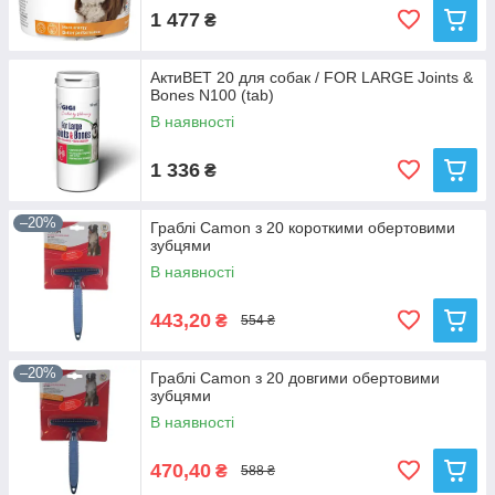
1 477
₴
АктиВЕТ 20 для собак / FOR LARGE Joints &
Bones N100 (tab)
В наявності
1 336
₴
–20%
Граблі Camon з 20 короткими обертовими
зубцями
В наявності
443,20
₴
554 ₴
–20%
Граблі Camon з 20 довгими обертовими
зубцями
В наявності
470,40
₴
588 ₴