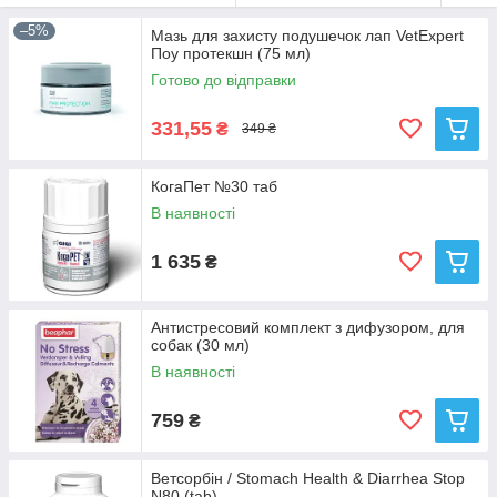
–5%
Мазь для захисту подушечок лап VetExpert
Поу протекшн (75 мл)
Готово до відправки
331,55
₴
349 ₴
КогаПет №30 таб
В наявності
1 635
₴
Антистресовий комплект з дифузором, для
собак (30 мл)
В наявності
759
₴
Ветсорбін / Stomach Health & Diarrhea Stop
N80 (tab)