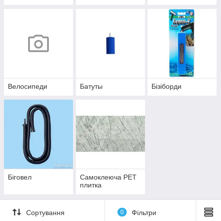
деталями
Велосипеди
Батуты
Бізіборди
Біговел
Самоклеюча PET
плитка
Сортування
0
Фільтри