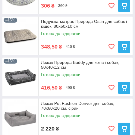
306
₴
360 ₴
–15%
Подушка-матрас Природа Ostin для собак і
кішок, 80х60х10 см
Готово до відправки
348,50
₴
410 ₴
–15%
Лежак Природа Buddy для котів і собак,
50х40х12 см
Готово до відправки
416,50
₴
490 ₴
Лежак Pet Fashion Denver для собак,
78х60х20 см, сірий
Готово до відправки
2 220
₴