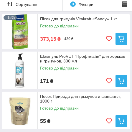
Сортування
0
Фільтри
–15%
Пісок для гризунів Vitakraft «Sandy» 1 кг
Готово до відправки
373,15
₴
439 ₴
Шампунь ProVET "Профилайн" для хорьков
и грызунов, 300 мл
Готово до відправки
171
₴
Песок Природа для грызунов и шиншилл,
1000 г
Готово до відправки
55
₴