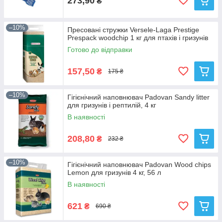
273,90
₴
–10%
Пресовані стружки Versele-Laga Prestige
Prespack woodchip 1 кг для птахів і гризунів
Готово до відправки
157,50
₴
175 ₴
–10%
Гігієнічний наповнювач Padovan Sandy litter
для гризунів і рептилій, 4 кг
В наявності
208,80
₴
232 ₴
–10%
Гігієнічний наповнювач Padovan Wood chips
Lemon для гризунів 4 кг, 56 л
В наявності
621
₴
690 ₴