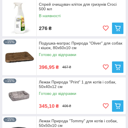
Спрей очищувач кліток для гризунів Croci
500 мл
В наявності
276
₴
–15%
Подушка-матрас Природа "Oliver" для собак
і кішок, 80х60х10 см
Готово до відправки
396,95
₴
467 ₴
–15%
Лежак Природа "Print" 1 для котів і собак,
50х40х12 см
Готово до відправки
345,10
₴
406 ₴
–15%
Лежак Природа "Tommy" для котів і собак,
50х50х10 см