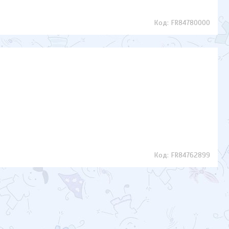
FR84780000
FR84762899