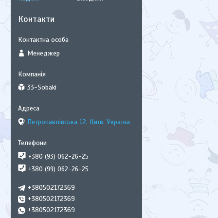
Контакти
Менеджер
33-Sobaki
Петропавлівська 12, Київ, Україна
+380 (93) 062-26-25
+380 (99) 062-26-25
+380502172369
+380502172369
+380502172369