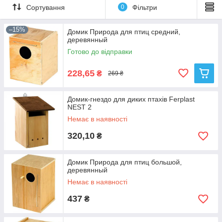
Сортування
0
Фільтри
–15%
Домик Природа для птиц средний,
деревянный
Готово до відправки
228,65
₴
269 ₴
Домик-гнездо для диких птахів Ferplast
NEST 2
Немає в наявності
320,10
₴
Домик Природа для птиц большой,
деревянный
Немає в наявності
437
₴