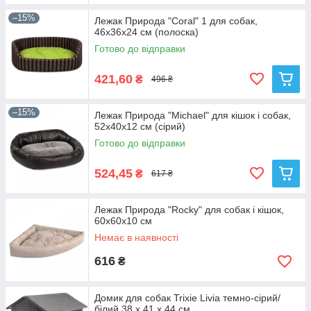
–15%
Лежак Природа "Coral" 1 для собак,
46х36х24 см (полоска)
Готово до відправки
421,60
₴
496 ₴
–15%
Лежак Природа "Michael" для кішок і собак,
52х40х12 см (сірий)
Готово до відправки
524,45
₴
617 ₴
Лежак Природа "Rocky" для собак і кішок,
60х60х10 см
Немає в наявності
616
₴
Домик для собак Trixie Livia темно-сірий/
білий 38 х 41 х 44 см