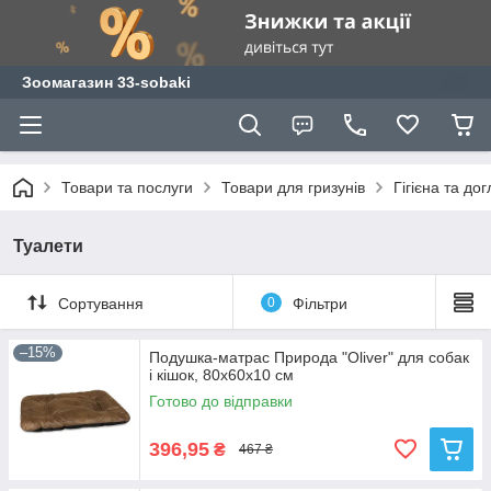
Зоомагазин 33-sobaki
Товари та послуги
Товари для гризунів
Гігієна та до
Туалети
Сортування
0
Фільтри
–15%
Подушка-матрас Природа "Oliver" для собак
і кішок, 80х60х10 см
Готово до відправки
396,95
₴
467 ₴