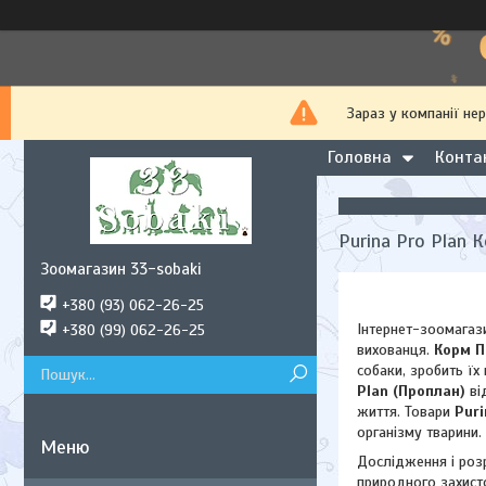
Зараз у компанії не
Головна
Конта
Purina Pro Plan 
Зоомагазин 33-sobaki
+380 (93) 062-26-25
Інтернет-зоомага
+380 (99) 062-26-25
вихованця.
Корм П
собаки, зробить їх
Plan (Проплан)
ві
життя. Товари
Puri
організму тварини.
Дослідження і роз
природного захист