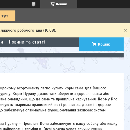
Кошик
ближчого робочого дня (10.08).
ти
Новини та статті
Кошик
широкому асортименту легко купити корм саме для Вашого
урину. Корм Пурину дозволить зберегти здоров'я кішки або
стане очевидним, що це саме те правильне харчування.
Корму Pro
печують тваринам правильний ріст і розвиток, довге і здорове
 що забезпечує оптимальне функціонування захисних систем
орми Пурину – Проплан. Вони забезпечують вашу собаку або кішку
 в найкоротші терміни в Києві можна через зручну кошик