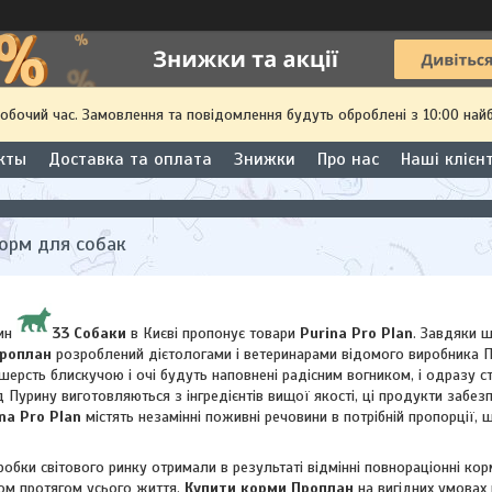
робочий час. Замовлення та повідомлення будуть оброблені з 10:00 най
кты
Доставка та оплата
Знижки
Про нас
Наші клієн
Корм для собак
зин
33 Собаки
в Києві пропонує товари
Purina Pro Plan
. Завдяки 
роплан
розроблений дієтологами і ветеринарами відомого виробника П
 шерсть блискучою і очі будуть наповнені радісним вогником, і одразу 
д Пурину виготовляються з інгредієнтів вищої якості, ці продукти забез
na Pro Plan
містять незамінні поживні речовини в потрібній пропорції,
робки світового ринку отримали в результаті відмінні повнораціонні к
ом протягом усього життя.
Купити корми Проплан
на вигідних умовах