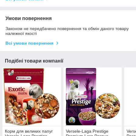
Умови повернення
Законом не передбачено повернення та обмін даного товару
належної якості
Всі умови повернення
Подібні товари компанії
Корм для великих папуг
Versele-Laga Prestige
Vers
Versele-Laga Prestige
Premium Loro Parque
Parq