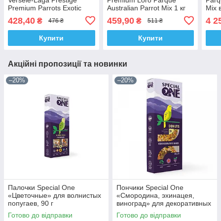
Premium Parrots Exotic
Australian Parrot Mix 1 кг
Mix 
Nuts Mix 0.75 кг
повнораціонний корм для
повн
428,40
459,90
4 2
₴
₴
476 ₴
511 ₴
какаду
кака
Купити
Купити
Акційні пропозиції та новинки
–20%
–20%
Палочки Special One
Пончики Special One
«Цветочные» для волнистых
«Смородина, эхинацея,
попугаев, 90 г
виноград» для декоративных
птиц, 60 г
Готово до відправки
Готово до відправки