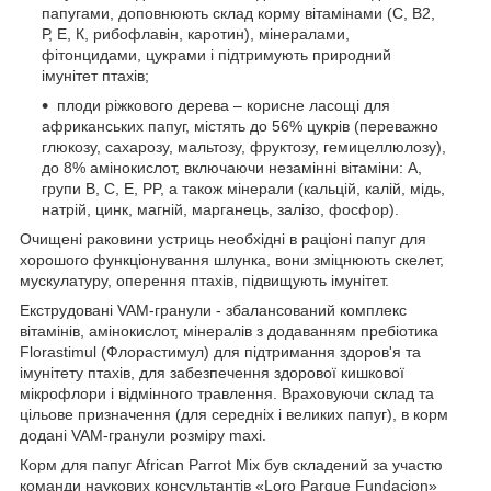
папугами, доповнюють склад корму вітамінами (С, В2,
Р, Е, К, рибофлавін, каротин), мінералами,
фітонцидами, цукрами і підтримують природний
імунітет птахів;
плоди ріжкового дерева – корисне ласощі для
африканських папуг, містять до 56% цукрів (переважно
глюкозу, сахарозу, мальтозу, фруктозу, гемицеллюлозу),
до 8% амінокислот, включаючи незамінні вітаміни: A,
групи В, C, E, PP, а також мінерали (кальцій, калій, мідь,
натрій, цинк, магній, марганець, залізо, фосфор).
Очищені раковини устриць необхідні в раціоні папуг для
хорошого функціонування шлунка, вони зміцнюють скелет,
мускулатуру, оперення птахів, підвищують імунітет.
Екструдовані VAM-гранули - збалансований комплекс
вітамінів, амінокислот, мінералів з додаванням пребіотика
Florastimul (Флорастимул) для підтримання здоров'я та
імунітету птахів, для забезпечення здорової кишкової
мікрофлори і відмінного травлення. Враховуючи склад та
цільове призначення (для середніх і великих папуг), в корм
додані VAM-гранули розміру maxi.
Корм для папуг African Parrot Mix був складений за участю
команди наукових консультантів «Loro Parque Fundacion»