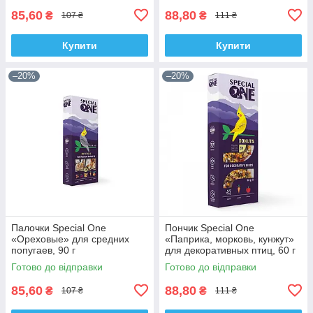
85,60
88,80
₴
₴
107 ₴
111 ₴
Купити
Купити
–20%
–20%
Палочки Speciаl One
Пончик Speciаl One
«Ореховые» для средних
«Паприка, морковь, кунжут»
попугаев, 90 г
для декоративных птиц, 60 г
Готово до відправки
Готово до відправки
85,60
88,80
₴
₴
107 ₴
111 ₴