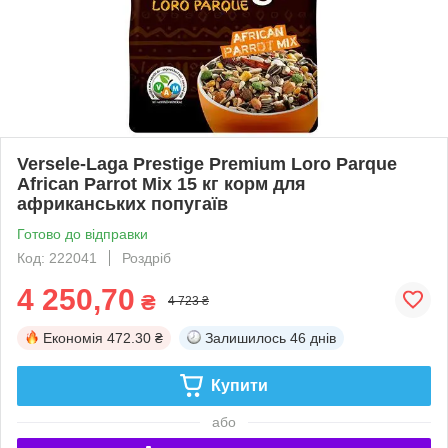
Versele-Laga Prestige Premium Loro Parque
African Parrot Mix 15 кг корм для
африканських попугаїв
Готово до відправки
Код: 222041
Роздріб
4 250,70
₴
4 723 ₴
Економія
472.30 ₴
Залишилось
46 днів
Купити
або