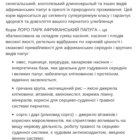
сенегальський, конголезький длиннокрылый та інших видів
африканських папуг в ореолі їх природного проживання. Цей
корм відноситься до сегменту суперпреміум класу і гарантує
здоров'я та довголіття вашого пернатого улюбленця.
Корм ЛОРО ПАРК АФРИКАНСЬКИЙ ПАПУГА – це
збалансована за складом суміш насіння, насіння і плодів
високої якості, ретельно відібраних по харчовій цінності і
смакової привабливості для африканських середніх і крупних
видів папуг:
овес, пшениця, кукурудза, канаркове насіння –
енергетична база, яка ідеальна для годування середніх
і великих папуг, забезпечує клітковиною і протеїном,
відмінно засвоюється;
гречана крупа, неочищений рис – якісні джерела
клітковини, вітамінів, амінокислот, зокрема лізину,
мінералів, корисні для серцево-судинної і травної
системи пернатих;
сорго і дарі (різновид сорго) – джерело вітамінів і
корисних мікроелементів, які сприятливо впливають на
вищу нервову діяльність, роботу травної та серцево-
судинної системи, є чудовим антиоксидантом, зміцнює
імунну систему;