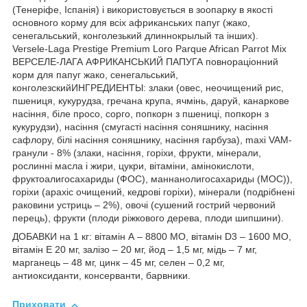
(Тенеріфе, Іспанія) і використовується в зоопарку в якості
основного корму для всіх африканських папуг (жако,
сенегальський, конголезький длиннокрылый та інших).
Versele-Laga Prestige Premium Loro Parque African Parrot Mix
ВЕРСЕЛЕ-ЛАГА АФРИКАНСЬКИЙ ПАПУГА повнораціонний
корм для папуг жако, сенегальський,
конголезскийИНГРЕДИЕНТЫ: злаки (овес, неочищений рис,
пшениця, кукурудза, гречана крупа, ячмінь, даруй, канаркове
насіння, біле просо, сорго, попкорн з пшениці, попкорн з
кукурудзи), насіння (смугасті насіння соняшнику, насіння
сафлору, білі насіння соняшнику, насіння гарбуза), maxi VAM-
гранули - 8% (злаки, насіння, горіхи, фрукти, мінерали,
рослинні масла і жири, цукри, вітаміни, амінокислоти,
фруктоалигосахариды (ФОС), маннанолигосахариды (МОС)),
горіхи (арахіс очищений, кедрові горіхи), мінерали (подрібнені
раковини устриць – 2%), овочі (сушений гострий червоний
перець), фрукти (плоди ріжкового дерева, плоди шипшини).
ДОБАВКИ на 1 кг: вітамін А – 8800 МО, вітамін D3 – 1600 МО,
вітамін Е 20 мг, залізо – 20 мг, йод – 1,5 мг, мідь – 7 мг,
марганець – 48 мг, цинк – 45 мг, селен – 0,2 мг,
антиоксиданти, консерванти, барвники.
Приховати