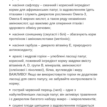
насіння сафлору – смачний і корисний інгредієнт
корми для африканських папуг, із задоволенням їдять
птахами і служить джерелом рослинних Омега-3,
Омега-6 жирних кислот, а також ряду незамінних
амінокислот, що важливо для оперення птахів і
здорового обміну речовин;
насіння соняшнику (смугасті і білі) – збагачують корм
протеїном і амінокислотами (метіонін);
насіння гарбуза – джерело вітаміну Е, природного
антиоксиданту;
арахіс і кедрові горіхи – улюблені ласощі папуг,
корисний, поживний інгредієнт корму завдяки вмісту
вітамінів А, D, групи В, мінералів, амінокислот
(олеїнової і лінолевої), білка, вуглеводів і жиру.
ВАЖЛИВО! Якщо ви використовуєте горіхи як додаткове
ласощі для свого папугу, не забувайте контролювати їх
норму;
гострий червоний перець (чилі) – одне з
найулюбленіших ласощів папуг, він активізує травлення
і є джерелом багатого набору макро - і мікроелементів;
сушені плоди шипшини з задоволенням поїдаються