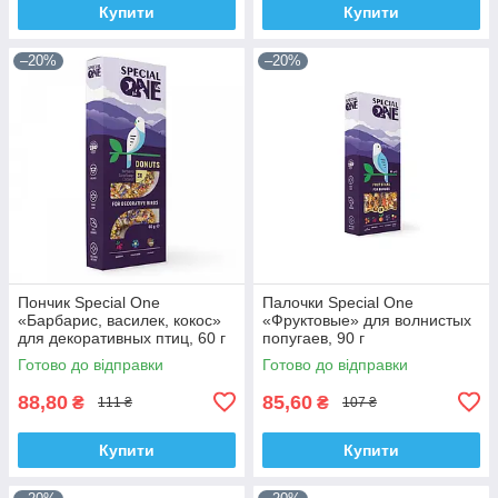
Купити
Купити
–20%
–20%
Пончик Special One
Палочки Speciаl One
«Барбарис, василек, кокос»
«Фруктовые» для волнистых
для декоративных птиц, 60 г
попугаев, 90 г
Готово до відправки
Готово до відправки
88,80
85,60
₴
₴
111 ₴
107 ₴
Купити
Купити