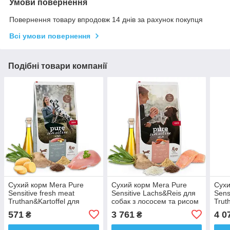
Умови повернення
Повернення товару впродовж 14 днів за рахунок покупця
Всі умови повернення
Подібні товари компанії
Сухий корм Mera Pure
Сухий корм Mera Pure
Сухи
Sensitive fresh meat
Sensitive Lachs&Reis для
Sens
Truthan&Kartoffel для
собак з лососем та рисом
Trut
собак з м'ясом індички і
12.5 кг
інди
571
3 761
4 0
₴
₴
картоплі 1