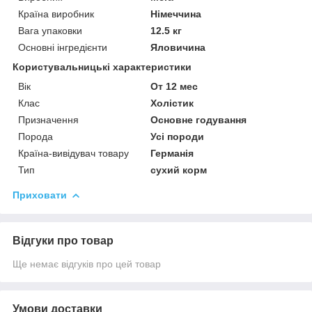
Країна виробник
Німеччина
Вага упаковки
12.5 кг
Основні інгредієнти
Яловичина
Користувальницькі характеристики
Вік
От 12 мес
Клас
Холістик
Призначення
Основне годування
Порода
Усі породи
Країна-вивідувач товару
Германія
Тип
сухий корм
Приховати
Відгуки про товар
Ще немає відгуків про цей товар
Умови доставки