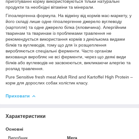
приготуванні корму використовуються тільки натуральні
продукти та необхідні вітаміни та мінерали.
Гіпоалергенна формула.
На відміну від кормів мас-маркету, у
його складі лише одне гіпоалергенне джерело вуглеводу
(картопля) та одне джерело білка (яловичина). Алергійним
тваринам та тваринам із проблемами травлення не
рекомендується використання кормів з декількома видами
білків та вуглеводів, тому що для їх розщеплення
виробляються спеціальні ферменти. Часто організм
вихованця виробляє не всі ферменти, через що деякі види
білків або вуглеводів не засвоюються, викликаючи алергію та
розлад травлення.
Pure Sensitive fresh meat Adult Rind and Kartoffel High Protein –
корм для дорослих собак холістик класу.
Приховати
Характеристики
Основні
Виробник
Mera