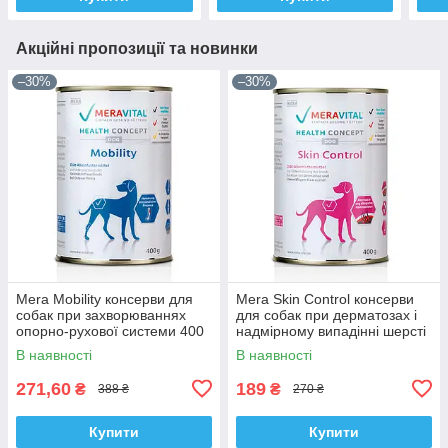
Акційні пропозиції та новинки
–30%
–30%
Mera Mobility консерви для
Mera Skin Control консерви
собак при захворюваннях
для собак при дерматозах і
опорно-рухової системи 400
надмірному випадінні шерсті
г
400 г
В наявності
В наявності
271,60
189
₴
₴
388 ₴
270 ₴
Купити
Купити