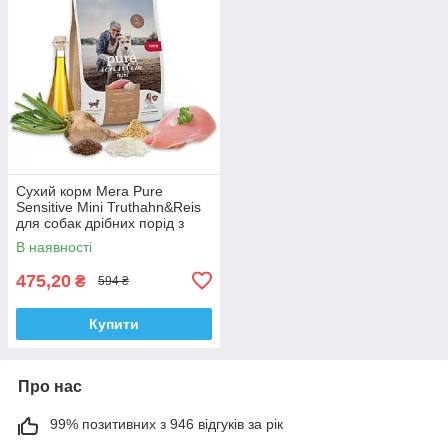
Сухий корм Mera Pure
Sensitive Mini Truthahn&Reis
для собак дрібних порід з
індичкою та рисом 1 кг
В наявності
475,20
₴
594 ₴
Купити
Про нас
99% позитивних з 946 відгуків за рік