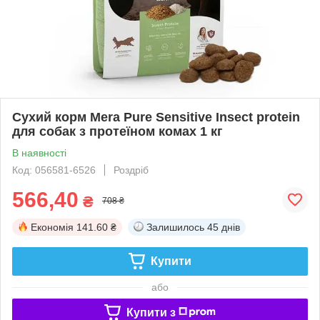
Сухий корм Mera Pure Sensitive Insect protein
для собак з протеїном комах 1 кг
В наявності
Код: 056581-6526
Роздріб
566,40
₴
708 ₴
Економія
141.60 ₴
Залишилось
45 днів
Купити
або
Купити з