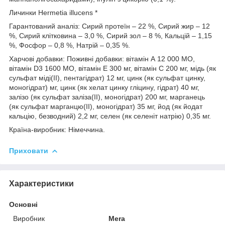
Личинки Hermetia illucens *
Гарантований аналіз:
Сирий протеїн – 22 %, Сирий жир – 12
%, Сирий клітковина – 3,0 %, Сирий зол – 8 %, Кальцій – 1,15
%, Фосфор – 0,8 %, Натрій – 0,35 %.
Харчові добавки:
Поживні добавки: вітамін А 12 000 МО,
вітамін D3 1600 МО, вітамін Е 300 мг, вітамін С 200 мг, мідь (як
сульфат міді(II), пентагідрат) 12 мг, цинк (як сульфат цинку,
моногідрат) мг, цинк (як хелат цинку гліцину, гідрат) 40 мг,
залізо (як сульфат заліза(II), моногідрат) 200 мг, марганець
(як сульфат марганцю(II), моногідрат) 35 мг, йод (як йодат
кальцію, безводний) 2,2 мг, селен (як селеніт натрію) 0,35 мг.
Країна-виробник: Німеччина.
Приховати
Характеристики
Основні
Виробник
Mera