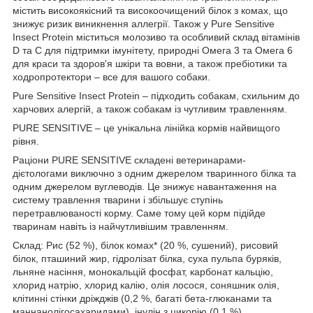
містить високоякісний та високоочищений білок з комах, що
знижує ризик виникнення аллегрії. Також у Pure Sensitive
Insect Protein міститься молозиво та особливий склад вітамінів
D та C для підтримки імунітету, природні Омега 3 та Омега 6
для краси та здоров'я шкіри та вовни, а також пребіотики та
ходропротектори – все для вашого собаки.
Pure Sensitive Insect Protein – підходить собакам, схильним до
харчових алергій, а також собакам із чутливим травленням.
PURE SENSITIVE – це унікальна лінійка кормів найвищого
рівня.
Раціони PURE SENSITIVE складені ветеринарами-
дієтологами виключно з одним джерелом тваринного білка та
одним джерелом вуглеводів. Це знижує навантаження на
систему травлення тварини і збільшує ступінь
перетравлюваності корму. Саме тому цей корм підійде
тваринам навіть із найчутливішим травленням.
Склад:
Рис (52 %),
білок комах*
(20 %, сушений), рисовий
білок, пташиний жир, гідролізат білка, суха пульпа буряків,
льняне насіння, монокальцій фосфат, карбонат кальцію,
хлорид натрію, хлорид калію, олія лосося, соняшник олія,
клітинні стінки дріжджів (0,2 %, багаті бета-глюканами та
маннанолігосахаридами), інулін з цикорію (0,1 %).