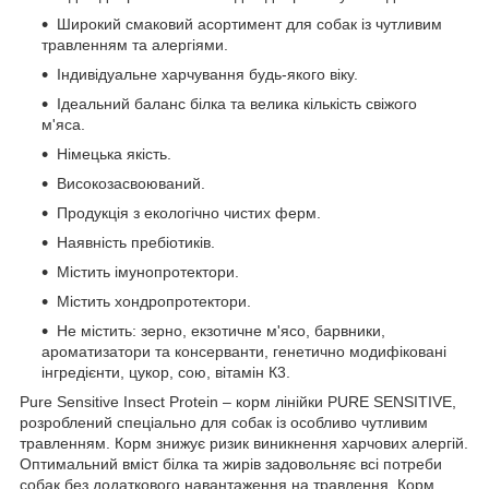
Широкий смаковий асортимент для собак із чутливим
травленням та алергіями.
Індивідуальне харчування будь-якого віку.
Ідеальний баланс білка та велика кількість свіжого
м'яса.
Німецька якість.
Високозасвоюваний.
Продукція з екологічно чистих ферм.
Наявність пребіотиків.
Містить імунопротектори.
Містить хондропротектори.
Не містить: зерно, екзотичне м'ясо, барвники,
ароматизатори та консерванти, генетично модифіковані
інгредієнти, цукор, сою, вітамін К3.
Pure Sensitive Insect Protein – корм лінійки PURE SENSITIVE,
розроблений спеціально для собак із особливо чутливим
травленням. Корм знижує ризик виникнення харчових алергій.
Оптимальний вміст білка та жирів задовольняє всі потреби
собак без додаткового навантаження на травлення. Корм