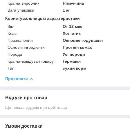
Країна виробник
Німеччина
Вага упаковки
1 кг
Користувальницькі характеристики
Вік
От 12 мес
Клас
Холістик
Призначення
Основне годування
Основні інгредієнти
Протеїн комах
Порода
Усі породи
Країна-вивідувач товару
Германія
Тип
сухий корм
Приховати
Відгуки про товар
Ще немає відгуків про цей товар
Умови доставки