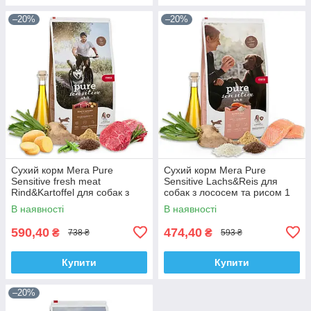
–20%
–20%
Сухий корм Mera Pure
Сухий корм Mera Pure
Sensitive fresh meat
Sensitive Lachs&Reis для
Rind&Kartoffel для собак з
собак з лососем та рисом 1
м'ясом яловичи і картоплі 1
кг
В наявності
В наявності
кг
590,40
474,40
₴
₴
738 ₴
593 ₴
Купити
Купити
–20%