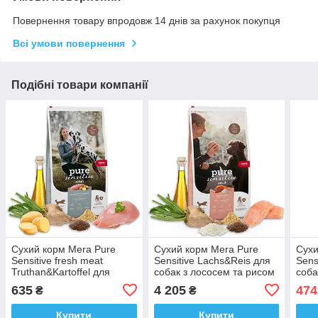
Повернення товару впродовж 14 днів за рахунок покупця
Всі умови повернення
Подібні товари компанії
Сухий корм Mera Pure
Сухий корм Mera Pure
Сухи
Sensitive fresh meat
Sensitive Lachs&Reis для
Sens
Truthan&Kartoffel для
собак з лососем та рисом
соба
собак з м'ясом індички і
12.5 кг
1 кг
635
4 205
474
₴
₴
картоплі 1
Купити
Купити