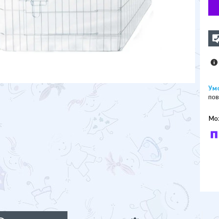
пов
У к
буд