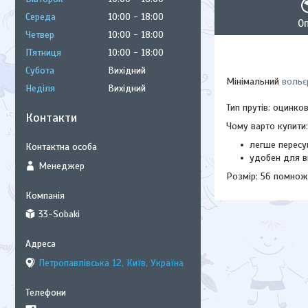
Середа
10:00
18:00
О
Четвер
10:00
18:00
Пʼятниця
10:00
18:00
Субота
Вихідний
Мінімальний
вольє
Неділя
Вихідний
Тип прутів: оцинков
Контакти
Чому варто купити:
легше пересув
удобен для ви
Менеджер
Розмір: 56 помнож
33-Sobaki
Петропавлівська 12, Київ, Україна