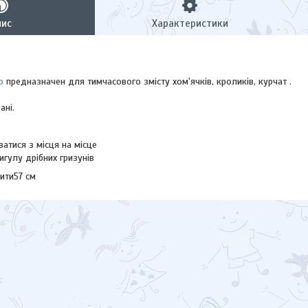
пис
Характеристики
р
предназначен для тимчасового змісту хом'ячків, кроликів, курчат .
ані.
атися з місця на місце
гулу дрібних гризунів
ити57 см