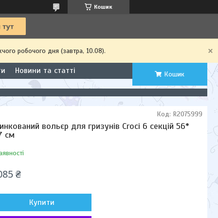
Кошик
чого робочого дня (завтра, 10.08).
ти
Новини та статті
Кошик
Код:
R2075999
инкований вольєр для гризунів Croci 6 секцій 56*
7 см
аявності
085 ₴
Купити