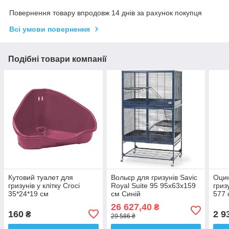
Повернення товару впродовж 14 днів за рахунок покупця
Всі умови повернення
Подібні товари компанії
Кутовий туалет для
Вольєр для гризунів Savic
Оцин
гризунів у клітку Croci
Royal Suite 95 95x63x159
гриз
35*24*19 см
см Синій
577 
26 627,40
₴
160
2 9
₴
29 586 ₴