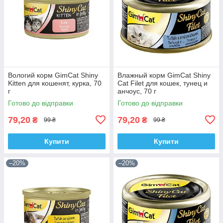
Вологий корм GimCat Shiny
Влажный корм GimCat Shiny
Kitten для кошенят, курка, 70
Cat Filet для кошек, тунец и
г
анчоус, 70 г
Готово до відправки
Готово до відправки
79,20
79,20
₴
₴
99 ₴
99 ₴
Купити
Купити
–20%
–20%