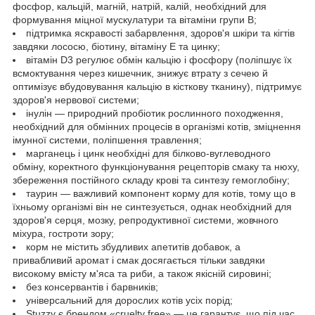
фосфор, кальцій, магній, натрій, калій, необхідний для
формування міцної мускулатури та вітаміни групи В;
підтримка яскравості забарвлення, здоров'я шкіри та кігтів
завдяки лососю, біотину, вітаміну Е та цинку;
вітамін D3 регулює обмін кальцію і фосфору (поліпшує їх
всмоктування через кишечник, знижує втрату з сечею й
оптимізує вбудовування кальцію в кісткову тканину), підтримує
здоров'я нервової системи;
інулін — природний пробіотик рослинного походження,
необхідний для обмінних процесів в організмі котів, зміцнення
імунної системи, поліпшення травлення;
марганець і цинк необхідні для білково-вуглеводного
обміну, коректного функціонування рецепторів смаку та нюху,
збереження постійного складу крові та синтезу гемоглобіну;
таурин — важливий компонент корму для котів, тому що в
їхньому організмі він не синтезується, однак необхідний для
здоров'я серця, мозку, репродуктивної системи, жовчного
міхура, гостроти зору;
корм не містить збудливих апетитів добавок, а
привабливий аромат і смак досягається тільки завдяки
високому вмісту м'яса та риби, а також якісній сировині;
без консервантів і барвників;
універсальний для дорослих котів усіх порід;
Stuzzy є брендом «cruelty free» — це гарантує, що під час