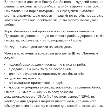
Вологий корм для котів Stuzzy Cat Salmon — чудовий смачний
рецепт із високим вмістом м'яса та риби в ароматному соусі.
Приготовані на парі з натуральних інгредієнтів шматочки
містять справжнє філе лосося — ваш кіт не встоїть перед цією
апетитною стравою, особливо якщо він любить поласувати
рибою.
Корм збагачений набором основних вітамінів і мінералів.
Підходить як доповнення до основного раціону дорослих котів
і може застосовуватися як повнораціонний корм.
Stuzzy — смачні делікатеси на кожен день.
Чому варто купити консерви для котів Штузі Лосось у
соусі:
чудовий смак завдяки поєднанню м'яса та риби;
з додаванням риби та філе лосося (4%);
для приготування використовуються тільки якісні
натуральні інгредієнти;
всі складники приготовані на парі;
лосось — джерело високозасвоюваного тваринного білка,
Омега-3 й Омега-6 жирних кислот, зокрема
докозагексаєнового (DHA) й ейкозапентаєнової (EPA), які
необхідні для здоров'я шкіри та шерсті котів, нормального
обміну речовин і розвитку мозкової діяльності, а також містить