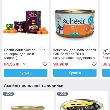
Новий Adult Salmon 200 г
Консерви для котів Schesir
Суп 
консерви для котів
Grill Sardines 70 г з
Brot
(лосось)
натуральною сардиною в
безз
соусі беззерновий корм
тунц
84,55
90,90
36,
₴
₴
89 ₴
101 ₴
котів
Купити
Купити
Акційні пропозиції та новинки
–20%
–20%