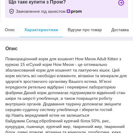
Що таке купити з Пром?
Замовлення під захистом
Опис
Характеристики
Відгуки про товар
Доставка
Опис
Повнораціонний корм для кошенят How Meow Adult Kitten з
куркою 15 кгСухий корм How Meow - це оптимально
збалансований корм для кошенят та лактуючих кішок. Цей
корм містить всі необхідні елементи, вітаміни та мінерали для
здоров'я зростаючого організму Вашого котика. М'ясні
інгредієнти ретельно відібрані і перевірені лабораторією
фабрики.Даний корм допомагає підтримувати відмінний стан
шкіри та шерсті улюбленця, а також покращити роботу
внутрішніх органів. Додавання таурину допомагає зміцнити
серцево-судинну систему улюбленця і зберегти гостий
зір.Навіть вередливий котик не залишиться
байдужим.Склад:оброблений курячий білок 50%, рис,
кукурудза, пшениця, курячий жир, тваринний жир, тваринний
білок, пивні дріжджі, вітаміни та мінерали, пробіотики, юкка