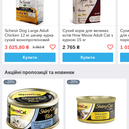
Schesir Dog Large Adult
Сухий корм для великих
Сухи
Chicken 12 кг шезир курка
котів How Meow Adult Cat з
для 
сухий монопротеїновий
куркою 15 кг
пері
корм для собак великих
лакт
3 025,80
2 765
1 0
₴
₴
3 362 ₴
порід
Купити
Купити
Акційні пропозиції та новинки
–20%
–20%