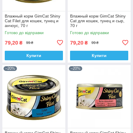
Влажный корм GimCat Shiny
Влажный корм GimCat Shiny
Cat Filet для кошек, тунец и
Cat для кошек, тунец и сыр,
анчоус, 70 г
70 г
Готово до відправки
Готово до відправки
79,20
79,20
₴
₴
99 ₴
99 ₴
Купити
Купити
–20%
–20%
Влажный корм GimCat Shiny
Влажный корм GimCat Shiny