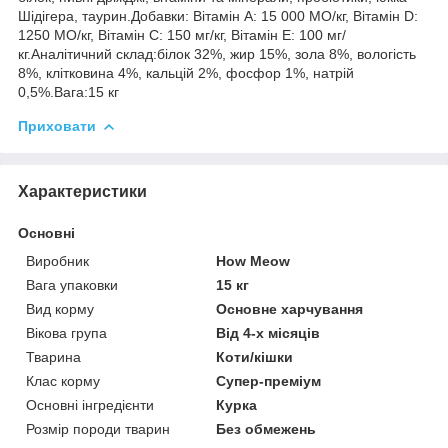
Шідігера, таурин.Добавки: Вітамін А: 15 000 МО/кг, Вітамін D:
1250 МО/кг, Вітамін С: 150 мг/кг, Вітамін Е: 100 мг/
кг.Аналітичний склад:білок 32%, жир 15%, зола 8%, вологість
8%, клітковина 4%, кальцій 2%, фосфор 1%, натрій
0,5%.Вага:15 кг
Приховати
Характеристики
Основні
Виробник
How Meow
Вага упаковки
15 кг
Вид корму
Основне харчування
Вікова група
Від 4-х місяців
Тварина
Коти/кішки
Клас корму
Супер-преміум
Основні інгредієнти
Курка
Розмір породи тварин
Без обмежень