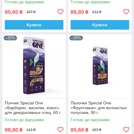
Готово до відправки
Готово до відправки
85,60
88,80
₴
₴
107 ₴
111 ₴
Купити
Купити
–20%
–20%
Пончик Special One
Палочки Speciаl One
«Барбарис, василек, кокос»
«Фруктовые» для волнистых
для декоративных птиц, 60 г
попугаев, 90 г
Готово до відправки
Готово до відправки
88,80
85,60
₴
₴
111 ₴
107 ₴