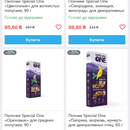
Палочки Special One
Пончики Special One
«Цветочные» для волнистых
«Смородина, эхинацея,
попугаев, 90 г
виноград» для декоративных
птиц, 60 г
Готово до відправки
Готово до відправки
85,60
88,80
₴
₴
107 ₴
111 ₴
Купити
Купити
–20%
–20%
Палочки Speciаl One
Пончик Speciаl One
«Ореховые» для средних
«Паприка, морковь, кунжут»
попугаев, 90 г
для декоративных птиц, 60 г