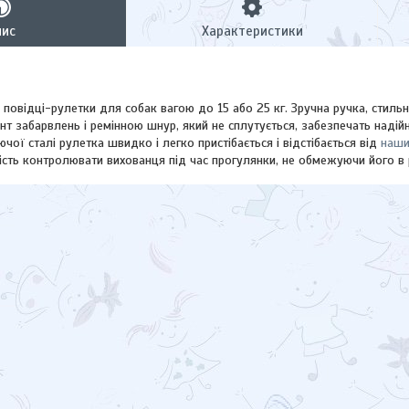
пис
Характеристики
е повідці-рулетки для собак вагою до 15 або 25 кг. Зручна ручка, стильн
нт забарвлень і ремінною шнур, який не сплутується, забезпечать надій
ючої сталі рулетка швидко і легко пристібається і відстібається від
наши
сть контролювати вихованця під час прогулянки, не обмежуючи його в 