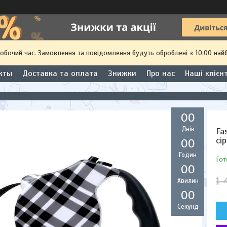
робочий час. Замовлення та повідомлення будуть оброблені з 10:00 най
кты
Доставка та оплата
Знижки
Про нас
Наші клієн
0
0
Днів
Fa
сі
0
0
Годин
Гот
0
0
1 
Хвилин
0
0
Секунд