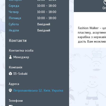
Середа
10:00
18:00
О
Четвер
10:00
18:00
Пʼятниця
10:00
18:00
Субота
Вихідний
Fashion Walker – ц
Неділя
Вихідний
пластику, асортиме
карабіна з нержаві
Контакти
дасть Вам можливі
Менеджер
33-Sobaki
Петропавлівська 12, Київ, Україна