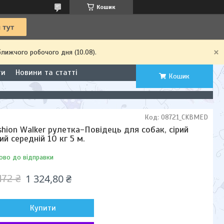
Кошик
ближчого робочого дня (10.08).
ти
Новини та статті
Кошик
Код:
08721_CKBMED
shion Walker рулетка-Повідець для собак, сірий
рий середній 10 кг 5 м.
ово до відправки
1 324,80 ₴
472 ₴
Купити