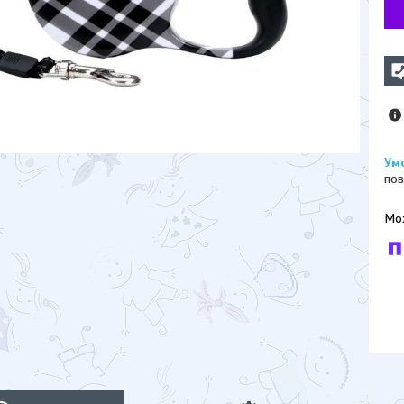
пов
У к
буд