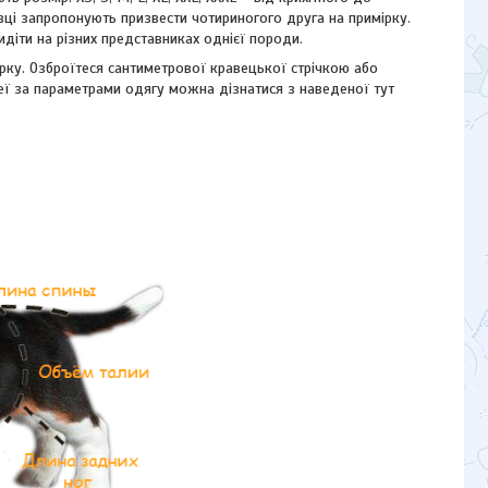
авці запропонують призвести чотириногого друга на примірку.
іти на різних представниках однієї породи.
ірку. Озброїтеся сантиметрової кравецької стрічкою або
еї за параметрами одягу можна дізнатися з наведеної тут