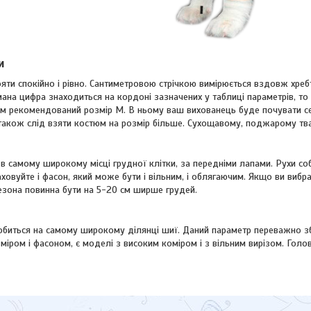
и
яти спокійно і рівно. Сантиметровою стрічкою вимірюється вздовж хребт
ана цифра знаходиться на кордоні зазначених у таблиці параметрів, то 
см рекомендований розмір M. В ньому ваш вихованець буде почувати се
також слід взяти костюм на розмір більше. Сухощавому, поджарому тва
в самому широкому місці грудної клітки, за передніми лапами. Рухи с
аховуйте і фасон, який може бути і вільним, і облягаючим. Якщо ви виб
езона повинна бути на 5-20 см ширше грудей.
обиться на самому широкому ділянці шиї. Даний параметр переважно зб
міром і фасоном, є моделі з високим коміром і з вільним вирізом. Голо