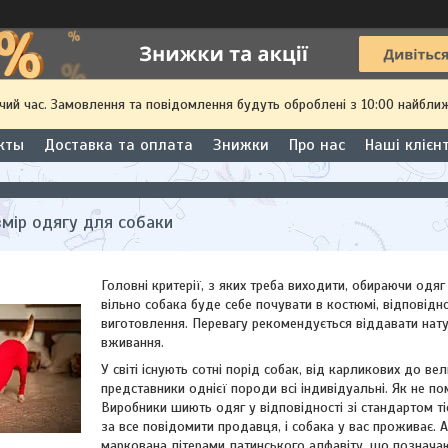
чий час. Замовлення та повідомлення будуть оброблені з 10:00 найближ
кты
Доставка та оплата
Знижки
Про нас
Наші клієн
змір одягу для собаки
Головні критерії, з яких треба виходити, обираючи одяг
вільно собака буде себе почувати в костюмі, відповідн
виготовлення. Перевагу рекомендується віддавати нату
вживання.
У світі існують сотні порід собак, від карликових до в
представники однієї породи всі індивідуальні. Як не п
Виробники шиють одяг у відповідності зі стандартом ті
за все повідомити продавця, і собака у вас проживає. А
маркована літерами латинського алфавіту, що позначають