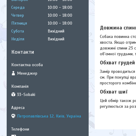
Середа
10:00
18:00
Четвер
10:00
18:00
Пʼятниця
10:00
18:00
Довжина спин
Субота
Вихідний
Собака повинна сто
Неділя
Вихідний
хвоста. Якщо отрим
довжині спини 23 
Контакти
об'ємної грудьми, 
Обхват грудей
Замір проводиться 
Менеджер
см. При покупці вр
просторого комбін
Обхват шиї
33-Sobaki
Цей обмір також р
регулюється за роз
Петропавлівська 12, Київ, Україна