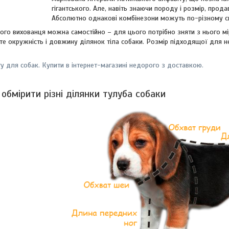
гігантського. Але, навіть знаючи породу і розмір, прод
Абсолютно однакові комбінезони можуть по-різному сид
вого вихованця можна самостійно – для цього потрібно зняти з нього м
те окружність і довжину ділянок тіла собаки. Розмір підходящої для н
у для собак. Купити в інтернет-магазині недорого з доставкою.
обмірити різні ділянки тулуба собаки