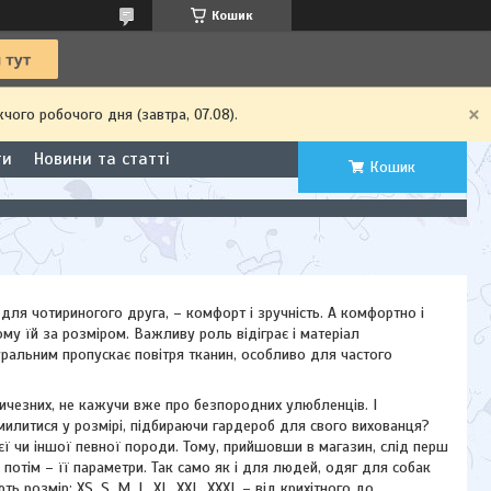
Кошик
чого робочого дня (завтра, 07.08).
ти
Новини та статті
Кошик
 для чотириногого друга, – комфорт і зручність. А комфортно і
ому їй за розміром. Важливу роль відіграє і матеріал
ральним пропускає повітря тканин, особливо для частого
еличезних, не кажучи вже про безпородних улюбленців. І
омилитися у розмірі, підбираючи гардероб для свого вихованця?
єї чи іншої певної породи. Тому, прийшовши в магазин, слід перш
 потім – її параметри. Так само як і для людей, одяг для собак
 розмір: XS, S, M, L, XL, XXL, XXXL – від крихітного до