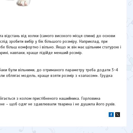
а відстань від холки (самого високого місця спини) до основи
слід зробити вибір у бік більшого розміру. Наприклад, при
бе більш комфортно і вільно. Якщо ж він має щільним статурою і
рині, навпаки, краще підійде менший розмір.
обаки були вільними, до отриманого параметру треба додати 3-4
рали облягає модель, краще взяти розмір з «запасом». Грудка
ігається з колом пристібненого нашийника. Горловина
вне – щоб одяг не здавлювали тварина і не душила його рухів.