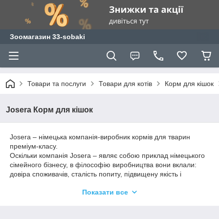
Зоомагазин 33-sobaki
Товари та послуги
Товари для котів
Корм для кішок
Josera Корм для кішок
Josera – німецька компанія-виробник кормів для тварин
преміум-класу.
Оскільки компанія Josera – являє собою приклад німецького
сімейного бізнесу, в філософію виробництва вони вклали:
довіра споживачів, сталість попиту, підвищену якість і
ефективність раціону. Досягається це за допомогою уважного
Показати все
підбору інгредієнтів, ретельного контролю за якістю готової
продукції.
Фахівці Josera щоб уникнути харчової аллегрі у тварин,