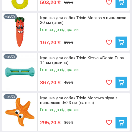
503,20
₴
629 ₴
–20%
Іграшка для собак Trixie Морква з пищалкою
20 см (вініл)
Готово до відправки
167,20
₴
209 ₴
–20%
Іграшка для собак Trixie Кістка «Denta Fun»
14 см (резина)
Готово до відправки
367,20
₴
459 ₴
–20%
Іграшка для собак Trixie Морська зірка з
пищалкою d=23 см (латекс)
Готово до відправки
295,20
₴
369 ₴