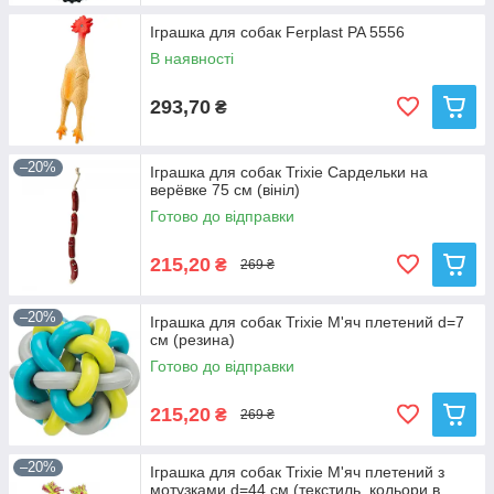
Іграшка для собак Ferplast PA 5556
В наявності
293,70
₴
–20%
Іграшка для собак Trixie Сардельки на
верёвке 75 см (вініл)
Готово до відправки
215,20
₴
269 ₴
–20%
Іграшка для собак Trixie М'яч плетений d=7
см (резина)
Готово до відправки
215,20
₴
269 ₴
–20%
Іграшка для собак Trixie М'яч плетений з
мотузками d=44 см (текстиль, кольори в