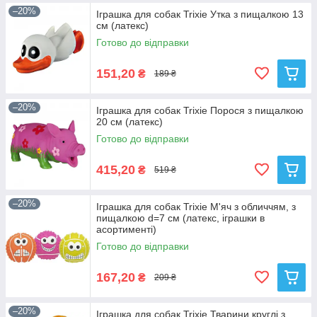
–20%
Іграшка для собак Trixie Утка з пищалкою 13
см (латекс)
Готово до відправки
151,20
₴
189 ₴
–20%
Іграшка для собак Trixie Порося з пищалкою
20 см (латекс)
Готово до відправки
415,20
₴
519 ₴
–20%
Іграшка для собак Trixie М'яч з обличчям, з
пищалкою d=7 см (латекс, іграшки в
асортименті)
Готово до відправки
167,20
₴
209 ₴
–20%
Іграшка для собак Trixie Тварини круглі з