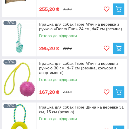
255,20
₴
319 ₴
–20%
Іграшка для собак Trixie М'яч на верёвке з
ручкою «Denta Fun» 24 см, d=7 см (резина)
Готово до відправки
295,20
₴
369 ₴
–20%
Іграшка для собак Trixie М'яч на веревці з
ручкою 30 см, d=7 см (резина, кольори в
асортименті)
Готово до відправки
167,20
₴
209 ₴
–20%
Іграшка для собак Trixie Шина на верёвке 31
см, 15 см (резина)
Готово до відправки