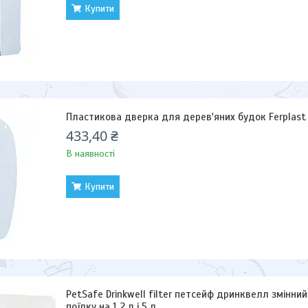
Купити
Пластикова дверка для дерев'яних будок Ferplast
433,40 ₴
В наявності
Купити
PetSafe Drinkwell filter петсейф дринквелл змінни
поїлку на 1,2 л і 5 л