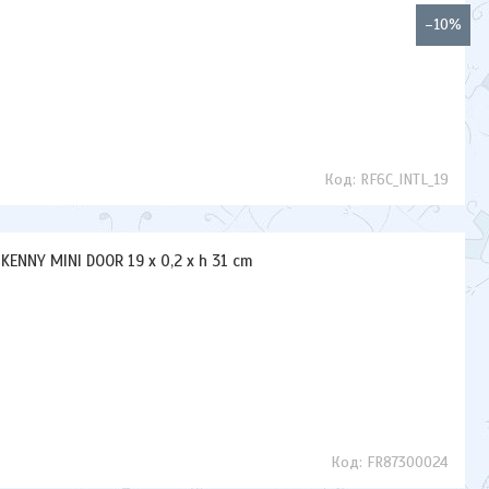
–10%
RF6C_INTL_19
ENNY MINI DOOR 19 x 0,2 x h 31 cm
FR87300024