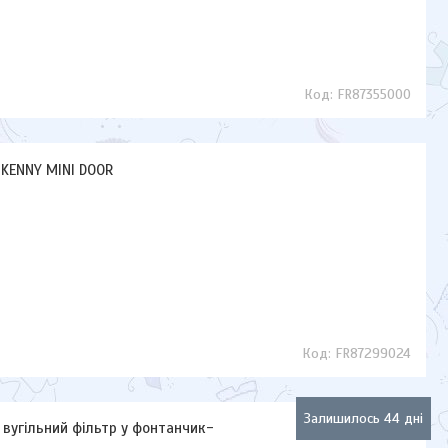
FR87355000
 KENNY MINI DOOR
FR87299024
Залишилось 44 дні
й вугільний фільтр у фонтанчик-