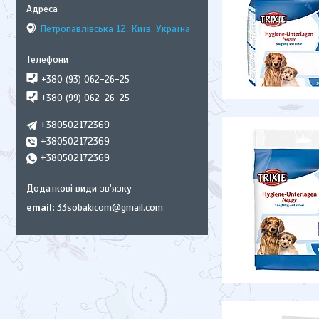
Петропавлівська 12, Київ, Україна
+380 (93) 062-26-25
+380 (99) 062-26-25
+380502172369
+380502172369
+380502172369
email
33sobakicom@gmail.com