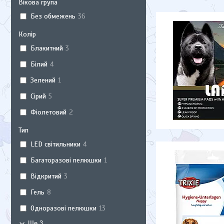
Вікова група
Без обмежень
36
Колір
Блакитний
3
Білий
4
Зелений
1
Сірий
5
Фіолетовий
2
Тип
LED світильники
4
Багаторазові пелюшки
1
Відкритий
3
Гель
8
Одноразові пелюшки
13
Ще 3