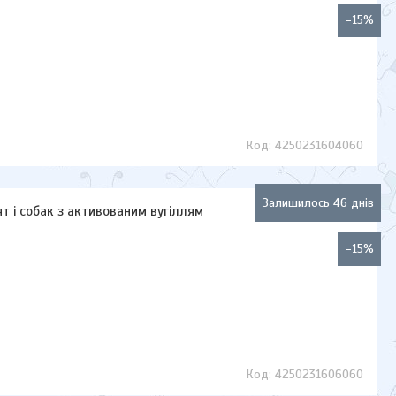
–15%
4250231604060
Залишилось 46 днів
т і собак з активованим вугіллям
–15%
4250231606060