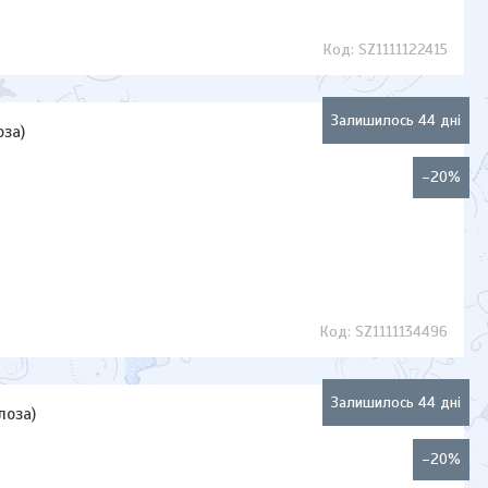
SZ1111122415
Залишилось 44 дні
оза)
–20%
SZ1111134496
Залишилось 44 дні
лоза)
–20%