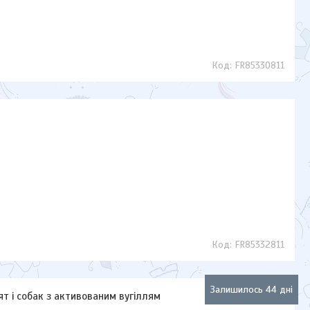
FR85330811
FR85332811
Залишилось 44 дні
т і собак з активованим вугіллям