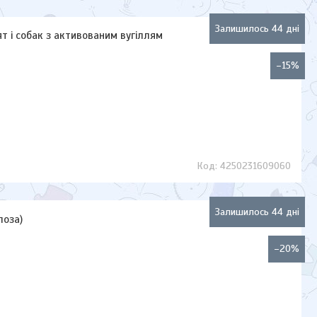
Залишилось 44 дні
т і собак з активованим вугіллям
–15%
4250231609060
Залишилось 44 дні
лоза)
–20%