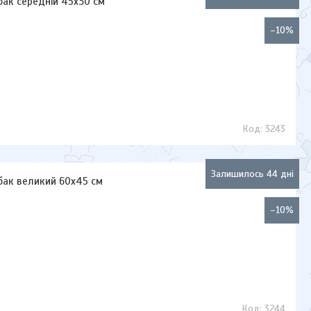
обак середній 45х30 см
–10%
3243
Залишилось 44 дні
обак великий 60х45 см
–10%
3244