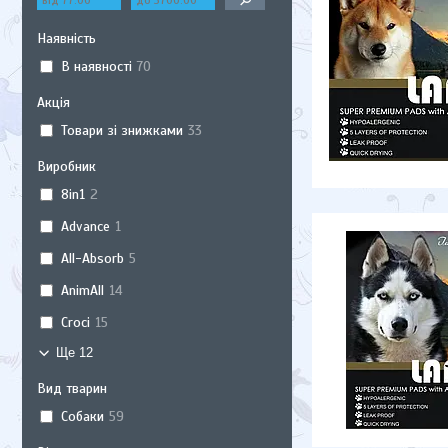
Наявність
В наявності
70
Акція
Товари зі знижками
33
Виробник
8in1
2
Advance
1
All-Absorb
5
AnimAll
14
Croci
15
Ще 12
Вид тварин
Собаки
59