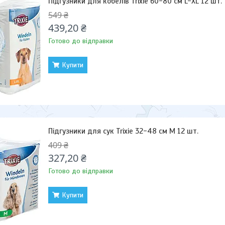
Підгузники для кобелів Trixie 60-80 см L-XL 12 шт.
549 ₴
439,20 ₴
Готово до відправки
Купити
Підгузники для сук Trixie 32-48 см M 12 шт.
409 ₴
327,20 ₴
Готово до відправки
Купити