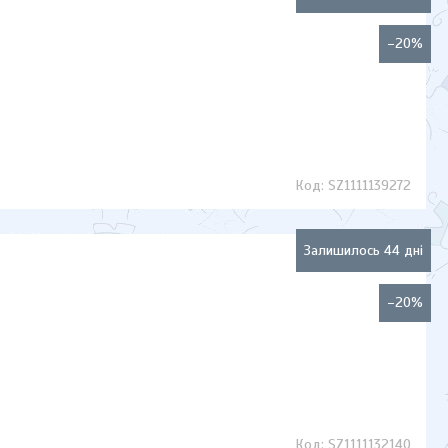
–20%
SZ1111139272
Залишилось 44 дні
–20%
SZ1111132140