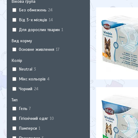
Вікова група
Без обмежень
24
Від 3-х місяців
14
Для дорослих тварин
1
Вид корму
Основне живлення
17
Колір
Neutral
3
Мікс кольорів
4
Чорний
24
Тип
Гель
7
Гігієнічний одяг
10
Памперси
1