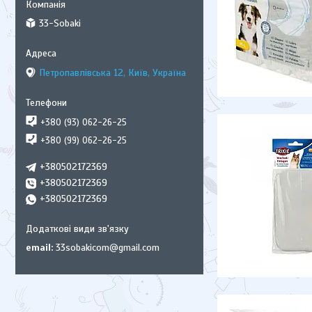
33-Sobaki
Петропавлівська 12, Київ, Україна
+380 (93) 062-26-25
+380 (99) 062-26-25
+380502172369
+380502172369
+380502172369
email
33sobakicom@gmail.com