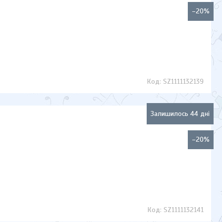
–20%
SZ1111132139
Залишилось 44 дні
–20%
SZ1111132141