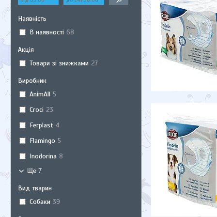
Наявність
В наявності
68
Акція
Товари зі знижками
27
Виробник
AnimAll
5
Croci
23
Ferplast
4
Flamingo
5
Inodorina
8
Ще 7
Вид тварин
Собаки
39