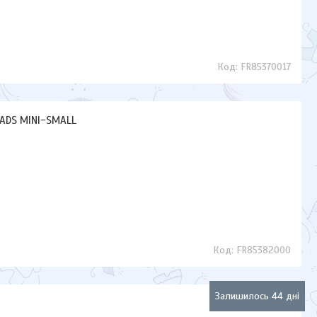
FR85370017
 PADS MINI-SMALL
FR85382000
Залишилось 44 дні