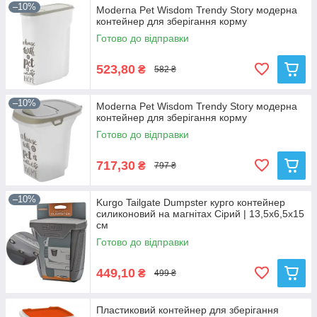
–10%
Moderna Pet Wisdom Trendy Story модерна
контейнер для зберігання корму
Готово до відправки
523,80
₴
582 ₴
–10%
Moderna Pet Wisdom Trendy Story модерна
контейнер для зберігання корму
Готово до відправки
717,30
₴
797 ₴
–10%
Kurgo Tailgate Dumpster курго контейнер
силиконовий на магнітах Сірий | 13,5х6,5х15
см
Готово до відправки
449,10
₴
499 ₴
Пластиковий контейнер для зберігання