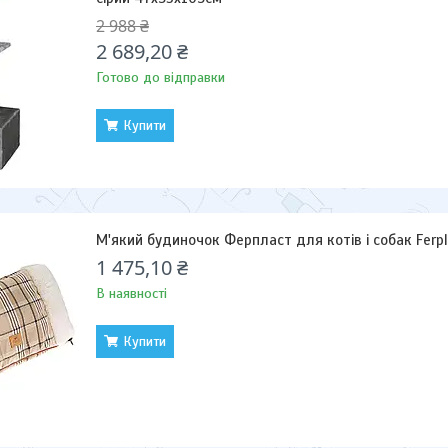
2 988 ₴
2 689,20 ₴
Готово до відправки
Купити
М'який будиночок Ферпласт для котів і собак Ferpl
1 475,10 ₴
В наявності
Купити