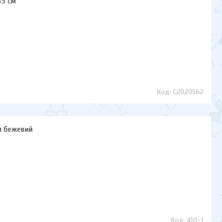
45 см
C2020562
м бежевий
ЮП-1