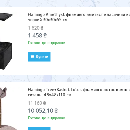
Flamingo Amethyst фламинго аметист класичний к
чорний 30х30х55 см
1 620 ₴
1 458 ₴
Готово до відправки
Купити
Flamingo Tree+Basket Lotus фламинго лотос компл
сизаль, 48х48х110 см
11 169 ₴
10 052,10 ₴
Готово до відправки