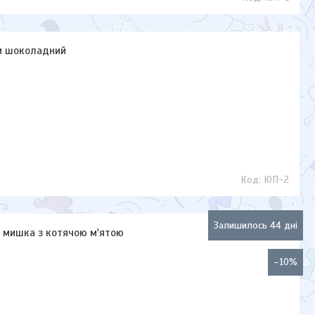
см шоколадний
ЮП-2
Залишилось 44 дні
а мишка з котячою м'ятою
–10%