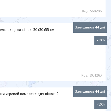
560206
Залишилось 44 дні
омплекс для кішок, 30х30х55 см
–10%
1031263
Залишилось 44 дні
чки игровой комплекс для кішок, 2
–10%