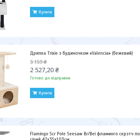
Купити
Дряпка Trixie з будиночком «Valencia» (бежевий)
3 159 ₴
2 527,20 ₴
Готово до відправки
Купити
Flamingo Scr Pole Seesaw Br/Bei фламинго скрэтч п
сірий 47х35х103см