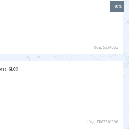
–10%
5334662
ast IGLOO
FR83510098