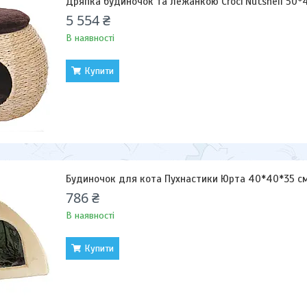
Дряпка будиночок та лежанкою Croci Nutshell 50*
5 554 ₴
В наявності
Купити
Будиночок для кота Пухнастики Юрта 40*40*35 с
786 ₴
В наявності
Купити