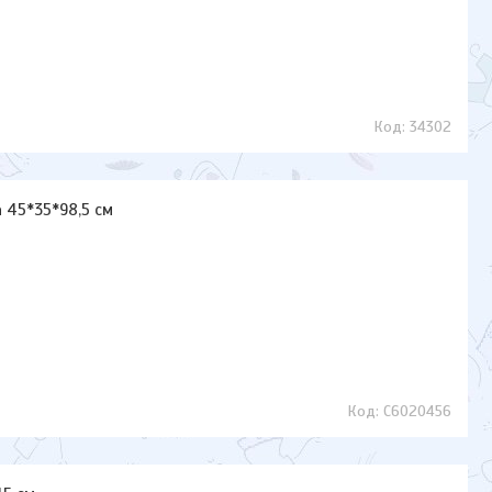
34302
a 45*35*98,5 см
C6020456