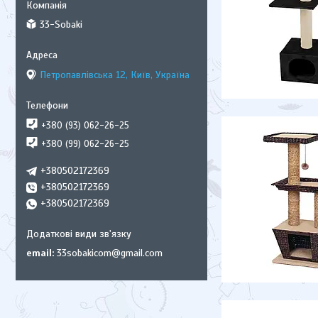
33-Sobaki
Петропавлівська 12, Київ, Україна
+380 (93) 062-26-25
+380 (99) 062-26-25
+380502172369
+380502172369
+380502172369
email
33sobakicom@gmail.com