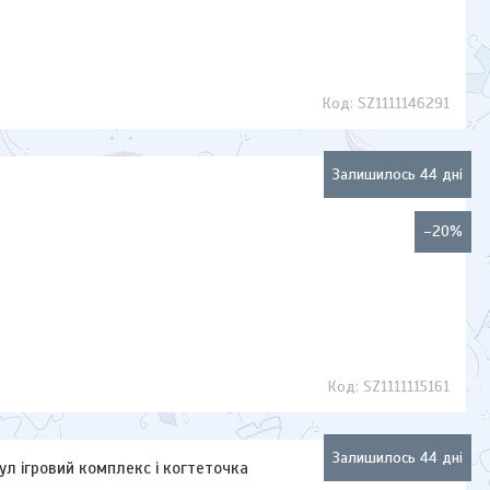
SZ1111146291
Залишилось 44 дні
–20%
SZ1111115161
Залишилось 44 дні
оул ігровий комплекс і когтеточка