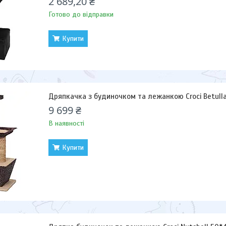
2 689,20 ₴
Готово до відправки
Купити
Дряпкачка з будиночком та лежанкою Croci Betull
9 699 ₴
В наявності
Купити