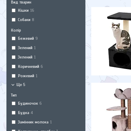
Вид тварин
Кішки
16
Собаки
8
Колір
Бежевий
9
Зелений
1
Зелений
1
Коричневий
6
Рожевий
1
Ще 5
Тип
Будиночок
6
Будка
4
Замінник молока
1