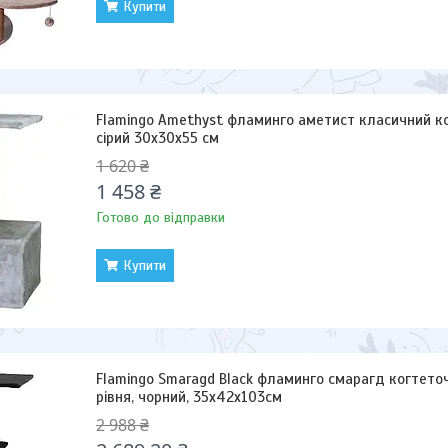
Купити
Flamingo Amethyst фламинго аметист класичний к
сірий 30х30х55 см
1 620 ₴
1 458 ₴
Готово до відправки
Купити
Flamingo Smaragd Black фламинго смарагд когтето
рівня, чорний, 35х42х103см
2 988 ₴