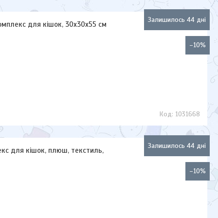
Залишилось 44 дні
омплекс для кішок, 30х30х55 см
–10%
1031668
Залишилось 44 дні
екс для кішок, плюш, текстиль,
–10%