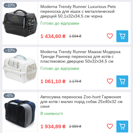
–10%
Moderna Trendy Runner Luxurious Pets
переноска для кішок c металлической
дверцей 50,1х32х34,5 см чорна
Готово до відправки
1 434,60
₴
1 594 ₴
–10%
Moderna Trendy Runner Maasai Модерна
Тренди Раннер переноска для котів c
пластиковою дверцею 50х32х34,5 см
Готово до відправки
1 061,10
₴
1 179 ₴
–6%
Автосумка переноска Zoo-hunt Гармония
для котів і малих порід собак 25х40х32 см
синя
В наявності
1 934,89
₴
2 059 ₴