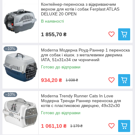
Контейнер-переноска з відкриваючим
верхом для котів і собак Ferplast ATLAS
DELUXE 20 OPEN
В наявності
1 855,70
₴
–10%
Moderna Модерна Роуд-Раннер 1 переноска
для собак і кішок. з металевими дверима
IATA, 51х31х34 см чорничний
Готово до відправки
934,20
₴
1 038 ₴
–10%
Moderna Trendy Runner Cats In Love
Модерна Тренди Раннер переноска для
котів c пластиковою дверцею, 49х32х30
Готово до відправки
1 061,10
₴
1 179 ₴