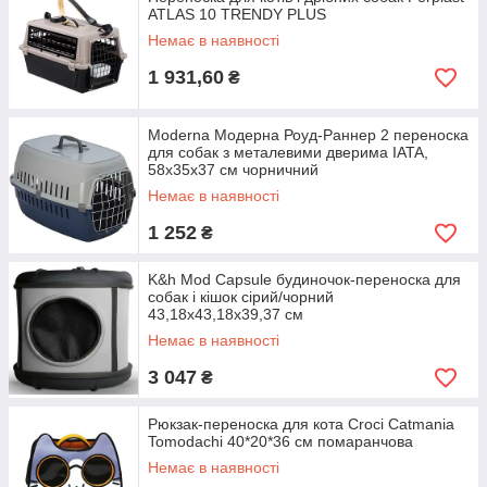
ATLAS 10 TRENDY PLUS
Немає в наявності
1 931,60
₴
Moderna Модерна Роуд-Раннер 2 переноска
для собак з металевими дверима IATA,
58х35х37 см чорничний
Немає в наявності
1 252
₴
K&h Mod Capsule будиночок-переноска для
собак і кішок сірий/чорний
43,18x43,18x39,37 см
Немає в наявності
3 047
₴
Рюкзак-переноска для кота Croci Catmania
Tomodachi 40*20*36 см помаранчова
Немає в наявності