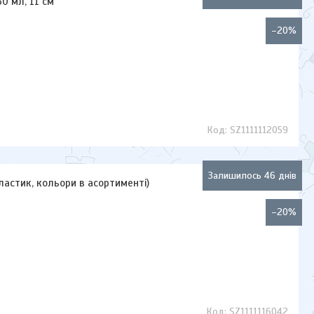
50 мл, 11 см
–20%
SZ1111112059
Залишилось 46 днів
(пластик, кольори в асортименті)
–20%
SZ1111116042