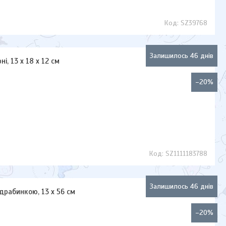
SZ39768
Залишилось 46 днів
і, 13 х 18 х 12 см
–20%
SZ1111183788
Залишилось 46 днів
драбинкою, 13 х 56 см
–20%