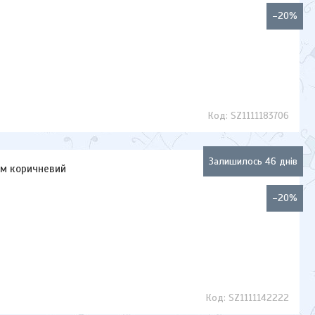
–20%
SZ1111183706
Залишилось 46 днів
 см коричневий
–20%
SZ1111142222