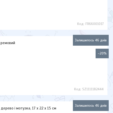
FR66001017
Залишилось 46 днів
 кремовий
–20%
SZ1111182444
Залишилось 46 днів
дерево і мотузка, 17 х 22 х 15 см