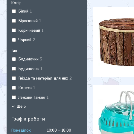
Колір
Білий
1
Бірюзовий
1
Коричневий
1
Чорний
2
Тип
Будиночки
3
Будиночок
1
Гнізда та матеріал для них
2
Колеса
1
Лежаки Гамакі
1
Ще 6
Графік роботи
Понеділок
10:00
18:00