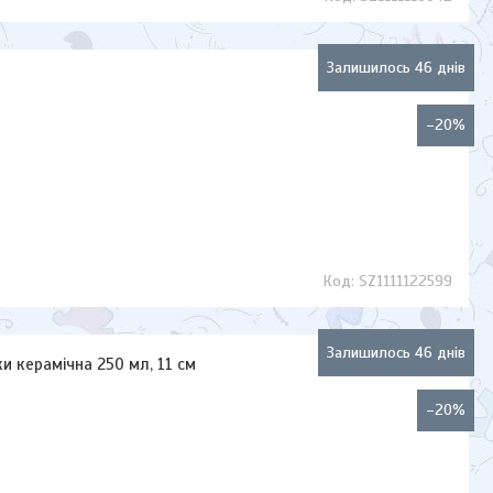
Залишилось 46 днів
–20%
SZ1111122599
Залишилось 46 днів
ки керамічна 250 мл, 11 см
–20%