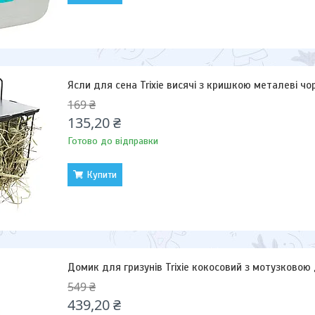
Ясли для сена Trixie висячі з кришкою металеві чорн
169 ₴
135,20 ₴
Готово до відправки
Купити
Домик для гризунів Trixie кокосовий з мотузковою 
549 ₴
439,20 ₴