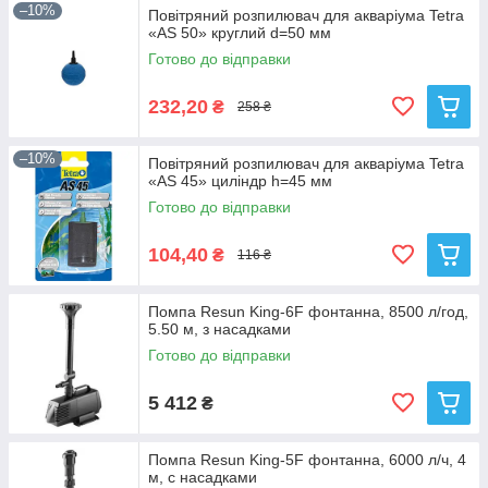
–10%
Повітряний розпилювач для акваріума Tetra
«AS 50» круглий d=50 мм
Готово до відправки
232,20
₴
258 ₴
–10%
Повітряний розпилювач для акваріума Tetra
«AS 45» циліндр h=45 мм
Готово до відправки
104,40
₴
116 ₴
Помпа Resun King-6F фонтанна, 8500 л/год,
5.50 м, з насадками
Готово до відправки
5 412
₴
Помпа Resun King-5F фонтанна, 6000 л/ч, 4
м, c насадками