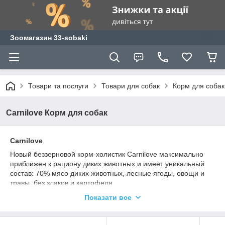
Зоомагазин 33-sobaki
Товари та послуги
Товари для собак
Корм для собак
Carnilove Корм для собак
Carnilove
Новый беззерновой корм-холистик Сarnilove максимально
приближен к рациону диких животных и имеет уникальный
состав: 70% мясо диких животных, лесные ягоды, овощи и
травы, без злаков и картофеля
Источников белка животного происхождения в Carnilove
Показати все
разнообразны и приближены к тому, что едят дикие собаки и
кошки: мясо северного оленя, утки, фазана, ягненка, кабана