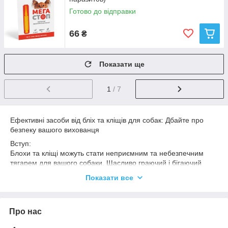
Готово до відправки
66
₴
Показати ще
1
/ 7
Ефективні засоби від бліх та кліщів для собак: Дбайте про
безпеку вашого вихованця
Вступ:
Блохи та кліщі можуть стати неприємним та небезпечним
тягарем для вашого собаки. Щасливо граючий і бігаючий
собака може наражатися на ризик зараження хворобами, які
Показати все
ці паразити можуть переносити. У цій статті ми розповімо про
різноманітні засоби від бліх і кліщів, їх важливість, а також
способи вибору та застосування.
Про нас
1. Чому важливо захищати собак від бліх та кліщів: Ризики та
наслідки