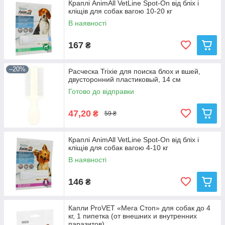
Краплі AnimAll VetLine Spot-On від бліх і
кліщів для собак вагою 10-20 кг
В наявності
167
₴
–20%
Расческа Trixie для поиска блох и вшей,
двусторонний пластиковый, 14 см
Готово до відправки
47,20
₴
59 ₴
Краплі AnimAll VetLine Spot-On від бліх і
кліщів для собак вагою 4-10 кг
В наявності
146
₴
Капли ProVET «Мега Стоп» для собак до 4
кг, 1 пипетка (от внешних и внутренних
паразитов)