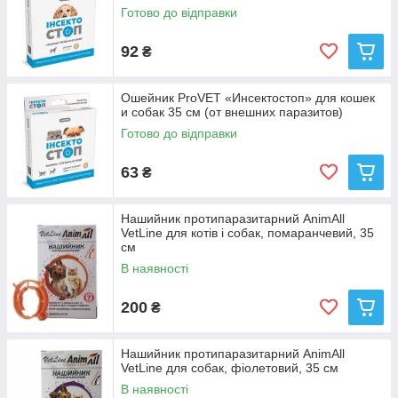
Готово до відправки
92
₴
Ошейник ProVET «Инсектостоп» для кошек
и собак 35 см (от внешних паразитов)
Готово до відправки
63
₴
Нашийник протипаразитарний AnimAll
VetLine для котів і собак, помаранчевий, 35
см
В наявності
200
₴
Нашийник протипаразитарний AnimAll
VetLine для собак, фіолетовий, 35 см
В наявності