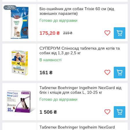
–20%
Біо-ошийник для собак Trixie 60 см (від
зовнішніх паразитів)
Готово до відправки
175,20
₴
219 ₴
СУПЕРІУМ Спіносад таблетка для котів та
собак від 1,3 до 2,5 кг
В наявності
161
₴
Таблетки Boehringer Ingelheim NexGard від
бліх і кліщів для собак L, 10-25 кг
Готово до відправки
1 506
₴
Таблетки Boehringer Ingelheim NexGard