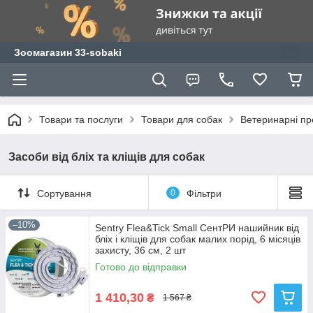
Зоомагазин 33-sobaki
Товари та послуги
Товари для собак
Ветеринарні пр
Засоби від бліх та кліщів для собак
Сортування
0
Фільтри
–10%
Sentry Flea&Tick Small СентРИ нашийник від
бліх і кліщів для собак малих порід, 6 місяців
захисту, 36 см, 2 шт
Готово до відправки
1 410,30
₴
1 567 ₴