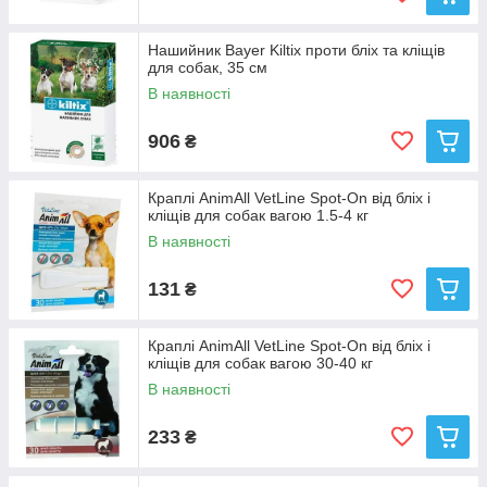
Нашийник Bayer Kiltix проти бліх та кліщів
для собак, 35 см
В наявності
906
₴
Краплі AnimAll VetLine Spot-On від бліх і
кліщів для собак вагою 1.5-4 кг
В наявності
131
₴
Краплі AnimAll VetLine Spot-On від бліх і
кліщів для собак вагою 30-40 кг
В наявності
233
₴