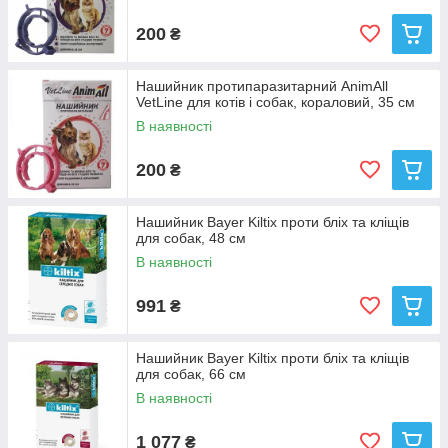
200
₴
Нашийник протипаразитарний AnimAll
VetLine для котів і собак, кораловий, 35 см
В наявності
200
₴
Нашийник Bayer Kiltix проти бліх та кліщів
для собак, 48 см
В наявності
991
₴
Нашийник Bayer Kiltix проти бліх та кліщів
для собак, 66 см
В наявності
1 077
₴