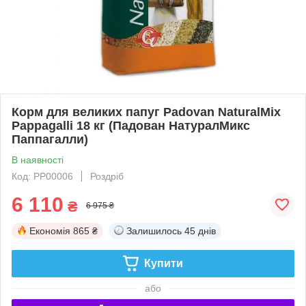
Корм для великих папуг Padovan NaturalMix
Pappagalli 18 кг (Падован НатуралМикс
Паппагалли)
В наявності
Код: PP00006
Роздріб
6 110
₴
6 975 ₴
Економія
865 ₴
Залишилось
45 днів
Купити
або