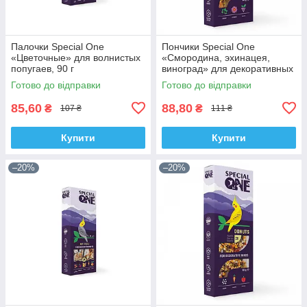
Палочки Special One
Пончики Special One
«Цветочные» для волнистых
«Смородина, эхинацея,
попугаев, 90 г
виноград» для декоративных
птиц, 60 г
Готово до відправки
Готово до відправки
85,60
88,80
₴
₴
107 ₴
111 ₴
Купити
Купити
–20%
–20%