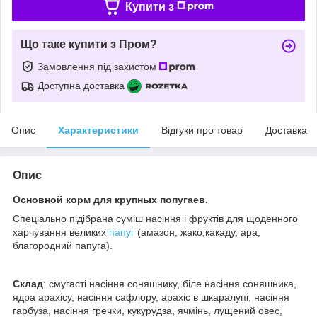
Купити з
Що таке купити з Пром?
Замовлення під захистом
Доступна доставка
Опис
Характеристики
Відгуки про товар
Доставка
Опис
Основной корм для крупных попугаев.
Спеціально підібрана суміш насіння і фруктів для щоденного
харчування великих
папуг
(амазон, жако,какаду, ара,
благородний папуга).
Склад
: смугасті насіння соняшнику, біле насіння соняшника,
ядра арахісу, насіння сафлору, арахіс в шкаралупі, насіння
гарбуза, насіння гречки, кукурудза, ячмінь, лущений овес,