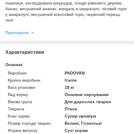
пшениця, екструдована кукурудза, плоди ріжкового дерева,
банан, висушений ананас, мигдаль в шкаралупі, лісовий горіх
у шкаралупі, висушений кокосовий горіх, червоний перець
чилі.
Приховати
Характеристики
Основні
Виробник
PADOVAN
Країна виробник
Італія
Вага упаковки
18 кг
Вид корму
Основне харчування
Вікова група
Для дорослих тварин
Тварина
Птахи
Клас корму
Супер-преміум
Розмір породи тварин
Великі, Гігантські
Форма випуску
Сухі корми