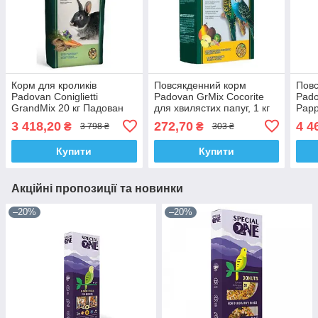
Корм для кроликів
Повсякденний корм
Повс
Padovan Coniglietti
Padovan GrMix Cocorite
Pado
GrandMix 20 кг Падован
для хвилястих папуг, 1 кг
Papp
Кониглиєтти
папуг
3 418,20
272,70
4 4
₴
₴
3 798 ₴
303 ₴
Купити
Купити
Акційні пропозиції та новинки
–20%
–20%