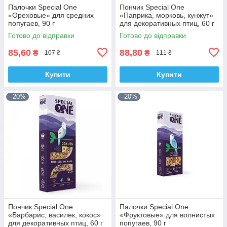
Палочки Speciаl One
Пончик Speciаl One
«Ореховые» для средних
«Паприка, морковь, кунжут»
попугаев, 90 г
для декоративных птиц, 60 г
Готово до відправки
Готово до відправки
85,60
88,80
₴
₴
107 ₴
111 ₴
Купити
Купити
–20%
–20%
Пончик Special One
Палочки Speciаl One
«Барбарис, василек, кокос»
«Фруктовые» для волнистых
для декоративных птиц, 60 г
попугаев, 90 г