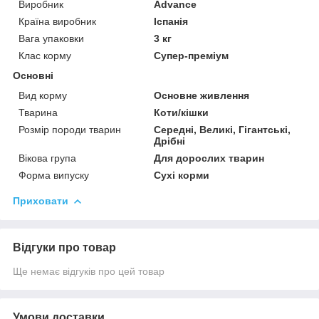
Виробник
Advance
Країна виробник
Іспанія
Вага упаковки
3 кг
Клас корму
Супер-преміум
Основні
Вид корму
Основне живлення
Тварина
Коти/кішки
Розмір породи тварин
Середні, Великі, Гігантські,
Дрібні
Вікова група
Для дорослих тварин
Форма випуску
Сухі корми
Приховати
Відгуки про товар
Ще немає відгуків про цей товар
Умови доставки