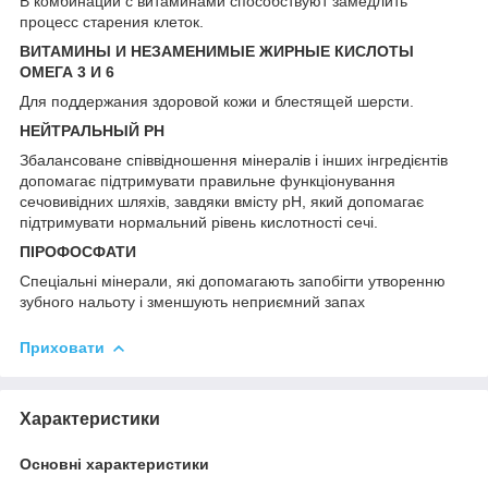
В комбинации с витаминами способствуют замедлить
процесс старения клеток.
ВИТАМИНЫ И НЕЗАМЕНИМЫЕ ЖИРНЫЕ КИСЛОТЫ
ОМЕГА 3 И 6
Для поддержания здоровой кожи и блестящей шерсти.
НЕЙТРАЛЬНЫЙ PH
Збалансоване співвідношення мінералів і інших інгредієнтів
допомагає підтримувати правильне функціонування
сечовивідних шляхів, завдяки вмісту pH, який допомагає
підтримувати нормальний рівень кислотності сечі.
ПІРОФОСФАТИ
Спеціальні мінерали, які допомагають запобігти утворенню
зубного нальоту і зменшують неприємний запах
Приховати
Характеристики
Основні характеристики