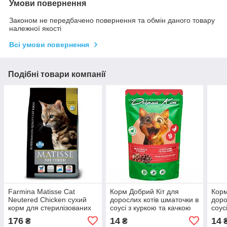
Умови повернення
Законом не передбачено повернення та обмін даного товару
належної якості
Всі умови повернення
Подібні товари компанії
Farmina Matisse Cat
Корм Добрий Кіт для
Корм
Neutered Chicken сухий
дорослих котів шматочки в
доро
корм для стерилізованих
соусі з куркою та качкою
соус
кішок з куркою 400 г
100 г, пауч
100 
176
14
14
₴
₴