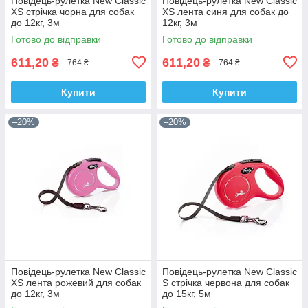
Повідець-рулетка New Classic
Повідець-рулетка New Classic
ХS стрічка чорна для собак
ХS лента синя для собак до
до 12кг, 3м
12кг, 3м
Готово до відправки
Готово до відправки
611,20
611,20
₴
₴
764 ₴
764 ₴
Купити
Купити
–20%
–20%
Повідець-рулетка New Classic
Повідець-рулетка New Classic
ХS лента рожевий для собак
S стрічка червона для собак
до 12кг, 3м
до 15кг, 5м