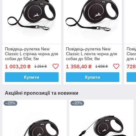
Повідець-рулетка New
Повідець-рулетка New
Пові
Classic L стрічка чорна для
Classic L лента чорна для
Clas
собак до 50кг, 5м
собак до 50кг, 8м
для 
1 003,20
1 358,40
728
₴
₴
1 254 ₴
1 698 ₴
Купити
Купити
Акційні пропозиції та новинки
–20%
–20%