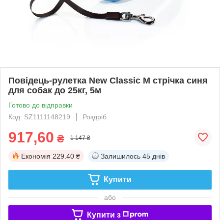
Повідець-рулетка New Classic M стрічка синя
для собак до 25кг, 5м
Готово до відправки
Код: SZ1111148219
Роздріб
917,60
₴
1 147 ₴
Економія
229.40 ₴
Залишилось
45 днів
Купити
або
Купити з