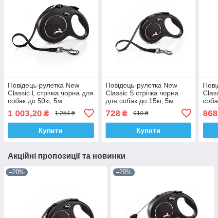
Повідець-рулетка New
Повідець-рулетка New
Пові
Classic L стрічка чорна для
Classic S стрічка чорна
Clas
собак до 50кг, 5м
для собак до 15кг, 5м
соба
1 003,20
728
868
₴
₴
1 254 ₴
910 ₴
Купити
Купити
Акційні пропозиції та новинки
–20%
–20%