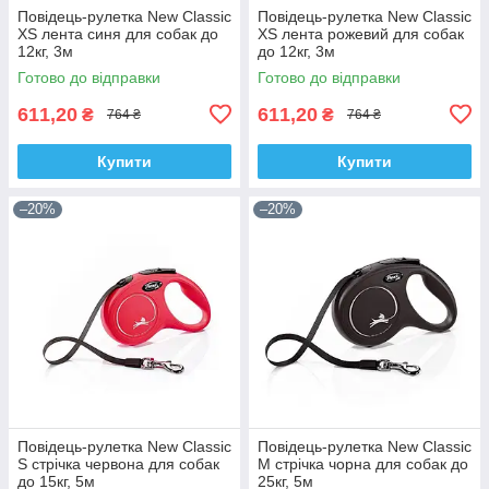
Повідець-рулетка New Classic
Повідець-рулетка New Classic
ХS лента синя для собак до
ХS лента рожевий для собак
12кг, 3м
до 12кг, 3м
Готово до відправки
Готово до відправки
611,20
611,20
₴
₴
764 ₴
764 ₴
Купити
Купити
–20%
–20%
Повідець-рулетка New Classic
Повідець-рулетка New Classic
S стрічка червона для собак
M стрічка чорна для собак до
до 15кг, 5м
25кг, 5м