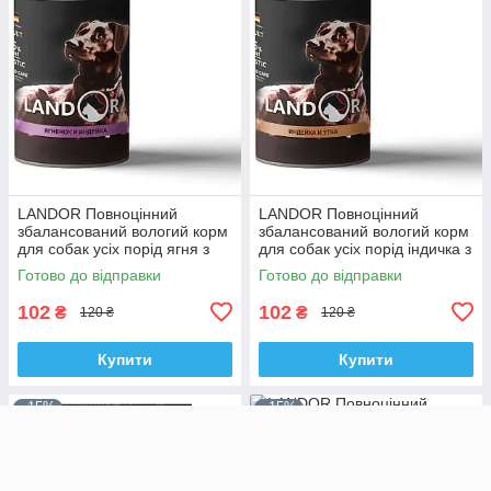
LANDOR Повноцінний
LANDOR Повноцінний
збалансований вологий корм
збалансований вологий корм
для собак усіх порід ягня з
для собак усіх порід індичка з
індичкою 0,4 кг
качкою 0,4 кг
Готово до відправки
Готово до відправки
102
102
₴
₴
120 ₴
120 ₴
Купити
Купити
–15%
–15%