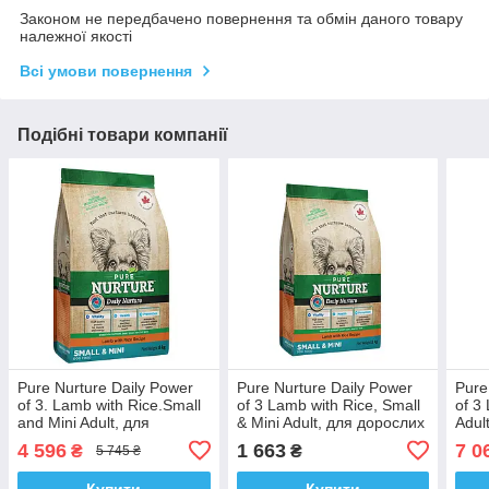
Законом не передбачено повернення та обмін даного товару
належної якості
Всі умови повернення
Подібні товари компанії
Pure Nurture Daily Power
Pure Nurture Daily Power
Pure
of 3. Lamb with Rice.Small
of 3 Lamb with Rice, Small
of 3
and Mini Adult, для
& Mini Adult, для дорослих
Adul
дорослих собак малих та
собак малих та дрібних
для 
4 596
1 663
7 0
₴
₴
5 745 ₴
дрібних порід з ягням та
порід з ягням та рисом, 2
сере
рисом, 8
кг
з яг
Купити
Купити