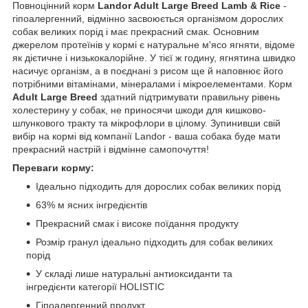
Повноцінний корм
Landor Adult Large Breed Lamb & Rice
-
гіпоалергенний, відмінно засвоюється організмом дорослих
собак великих порід і має прекрасний смак. Основним
джерелом протеїнів у кормі є натуральне м'ясо ягняти, відоме
як дієтичне і низькокалорійне. У тієї ж годину, ягнятина швидко
насичує організм, а в поєднані з рисом ще й наповнює його
потрібними вітамінами, мінералами і мікроелементами. Корм
Adult Large Breed
здатний підтримувати правильну рівень
холестерину у собак, не приносячи шкоди для кишково-
шлункового тракту та мікрофлори в цілому. Зупинивши свій
вибір на кормі від компанії Landor - ваша собака буде мати
прекрасний настрій і відмінне самопочуття!
Переваги корму:
Ідеально підходить для дорослих собак великих порід
63% м ясних інгредієнтів
Прекрасний смак і високе поїдання продукту
Розмір гранул ідеально підходить для собак великих
порід
У складі лише натуральні антиоксиданти та
інгредієнти категорії HOLISTIC
Гіпоалергенний продукт