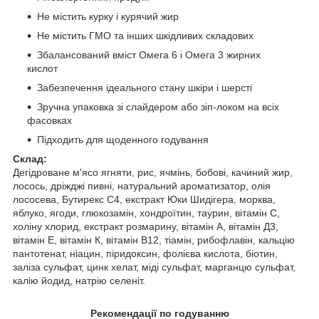
Не містить курку і курячий жир
Не містить ГМО та інших шкідливих складових
Збалансований вміст Омега 6 і Омега 3 жирних
кислот
Забезпечення ідеального стану шкіри і шерсті
Зручна упаковка зі слайдером або зіп-локом на всіх
фасовках
Підходить для щоденного годування
Склад:
Дегідроване м'ясо ягняти, рис, ячмінь, бобові, качиний жир,
лосось, дріжджі пивні, натуральний ароматизатор, олія
лососева, Бутирекс С4, екстракт Юки Шидігера, морква,
яблуко, ягоди, глюкозамін, хондроїтин, таурин, вітамін С,
холіну хлорид, екстракт розмарину, вітамін А, вітамін Д3,
вітамін Е, вітамін К, вітамін В12, тіамін, рибофлавін, кальцію
пантотенат, ніацин, піридоксин, фолієва кислота, біотин,
заліза сульфат, цинк хелат, міді сульфат, марганцю сульфат,
калію йодид, натрію селеніт.
Рекомендації по годуванню