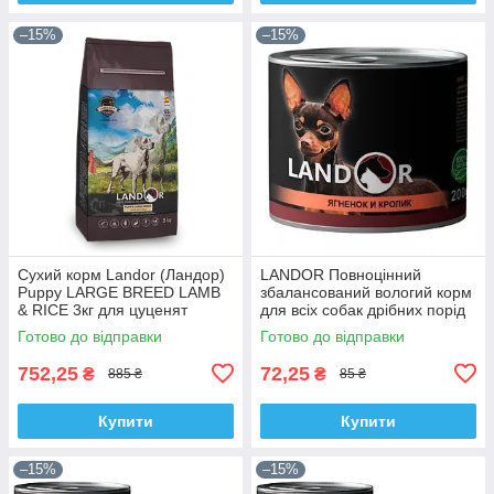
–15%
–15%
Сухий корм Landor (Ландор)
LANDOR Повноцінний
Рuppy LARGE BREED LAMB
збалансований вологий корм
& RICE 3кг для цуценят
для всіх собак дрібних порід
великих порід з ягням та
ягня з кроликом 0,2 кг
Готово до відправки
Готово до відправки
рисом
752,25
72,25
₴
₴
885 ₴
85 ₴
Купити
Купити
–15%
–15%