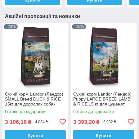
Акційні пропозиції та новинки
–23%
–15%
Сухий корм Landor (Ландор)
Сухий корм Landor (Ландор)
SMALL Breed DUCK & RICE
Рuppy LARGE BREED LAMB
15кг для дорослих собак
& RICE 15 кг для цуценят
дрібних порід з качкою
великих порід з ягням та
Готово до відправки
Готово до відправки
рисом
3 106,18
3 393,20
₴
₴
4 034 ₴
3 992 ₴
Купити
Купити