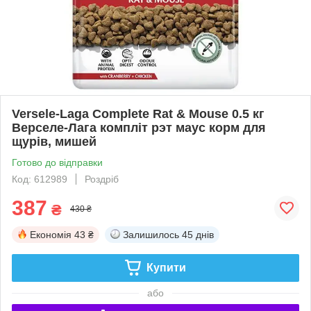
Versele-Laga Complete Rat & Mouse 0.5 кг
Верселе-Лага компліт рэт маус корм для
щурів, мишей
Готово до відправки
Код: 612989
Роздріб
387
₴
430 ₴
Економія
43 ₴
Залишилось
45 днів
Купити
або