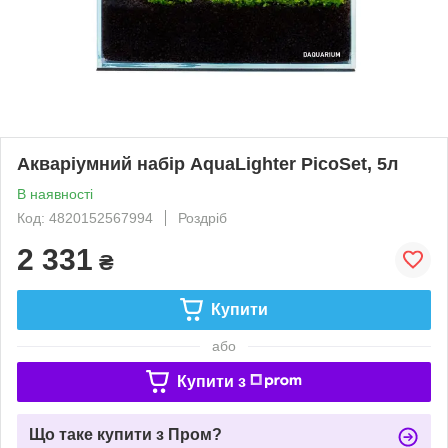
Акваріумний набір AquaLighter PicoSet, 5л
В наявності
Код: 4820152567994
Роздріб
2 331
₴
Купити
або
Купити з
Що таке купити з Пром?