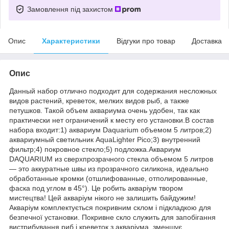
Замовлення під захистом
Опис
Характеристики
Відгуки про товар
Доставка
Опис
Данный набор отлично подходит для содержания несложных
видов растений, креветок, мелких видов рыб, а также
петушков. Такой объем аквариума очень удобен, так как
практически нет ограничений к месту его установки.В состав
набора входит:1) аквариум Daquarium объемом 5 литров;2)
аквариумный светильник AquaLighter Pico;3) внутренний
фильтр;4) покровное стекло;5) подложка.Аквариум
DAQUARIUM из сверхпрозрачного стекла объемом 5 литров
— это аккуратные швы из прозрачного силикона, идеально
обработанные кромки (отшлифованные, отполированные,
фаска под углом в 45°). Це робить акваріум твором
мистецтва! Цей акваріум нікого не залишить байдужим!
Акваріум комплектується покривним склом і підкладкою для
безпечної установки. Покривне скло служить для запобігання
вистрибування риб і креветок з акваріума, зменшує