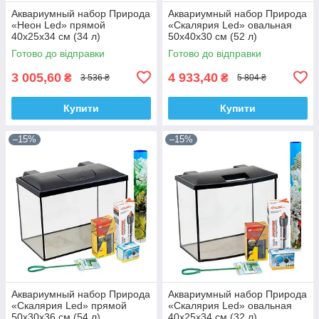
Аквариумный набор Природа
Аквариумный набор Природа
«Неон Led» прямой
«Скалярия Led» овальная
40х25х34 см (34 л)
50х40х30 см (52 л)
Готово до відправки
Готово до відправки
3 005,60
4 933,40
₴
₴
3 536 ₴
5 804 ₴
Купити
Купити
–15%
–15%
Аквариумный набор Природа
Аквариумный набор Природа
«Скалярия Led» прямой
«Скалярия Led» овальная
50x30x36 см (54 л)
40х25х34 см (32 л)