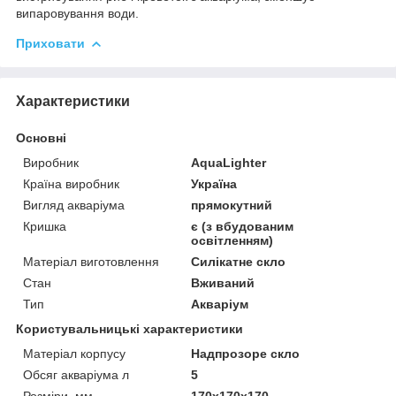
випаровування води.
Приховати
Характеристики
Основні
Виробник
AquaLighter
Країна виробник
Україна
Вигляд акваріума
прямокутний
Кришка
є (з вбудованим
освітленням)
Матеріал виготовлення
Силікатне скло
Стан
Вживаний
Тип
Акваріум
Користувальницькі характеристики
Матеріал корпусу
Надпрозоре скло
Обсяг акваріума л
5
Розміри, мм
170х170х170