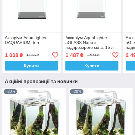
Акваріум AquaLighter
Акваріум AquaLighter
Аква
DAQUARIUM, 5 л
aGLASS Nano з
aGL
надпрозорого скла, 15 л
надп
1 008
1 487
2 4
₴
₴
1 065 ₴
1 571 ₴
Купити
Купити
Акційні пропозиції та новинки
–20%
–20%