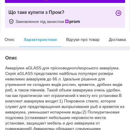
Що таке купити з Пром?
Замовлення під захистом
Опис
Характеристики
Відгуки про товар
Доставка
Опис
Акваріуми aGLASS для прісноводного/морського акваріума.
Серія aGLASS представляє найбільш популярні розміри
невеликих акваріумів до 66 л. Ідеальне рішення для
утримання не складних видів рослин, креветок, дрібних видів
риб, а також півників. Такой объем аквариума очень удобен,
так как практически нет ограничений к месту его установки.В
комплект аквариума входит:1) Покровное стекло, которое
служит для предотвращения выпрыгивания рыб и креветок из
аквариума, уменьшает испарение воды;2) Полиуретановая
подложка (сглаживает небольшие неровности места
установки, защищает мебель и дно аквариума от
повреждений).Аквариумы обладают следующими