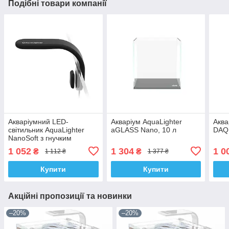
Подібні товари компанії
Акваріумний LED-
Акваріум AquaLighter
Аква
світильник AquaLighter
aGLASS Nano, 10 л
DAQ
NanoSoft з гнучким
корпусом, до 30 л, чорний
1 052
1 304
1 0
₴
₴
1 112 ₴
1 377 ₴
Купити
Купити
Акційні пропозиції та новинки
–20%
–20%