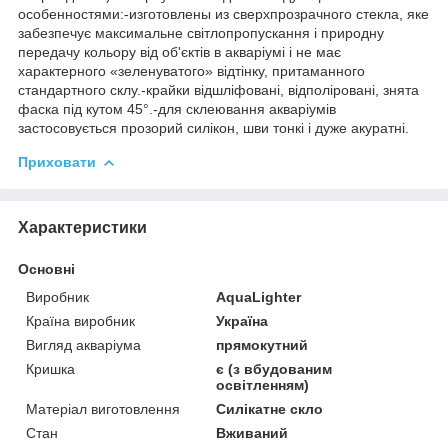
особенностями:-изготовлены из сверхпрозрачного стекла, яке
забезпечує максимальне світлопропускання і природну
передачу кольору від об'єктів в акваріумі і не має
характерного «зеленуватого» відтінку, притаманного
стандартного склу.-крайки відшліфовані, відполіровані, знята
фаска під кутом 45°.-для склеювання акваріумів
застосовується прозорий силікон, шви тонкі і дуже акуратні.
Приховати
Характеристики
Основні
Виробник
AquaLighter
Країна виробник
Україна
Вигляд акваріума
прямокутний
Кришка
є (з вбудованим
освітленням)
Матеріал виготовлення
Силікатне скло
Стан
Вживаний