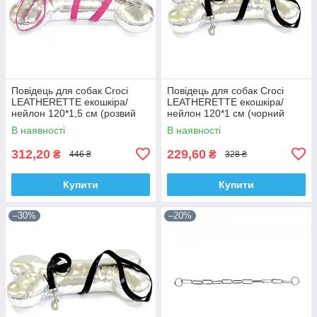
Повідець для собак Croci
Повідець для собак Croci
LEATHERETTE екошкіра/
LEATHERETTE екошкіра/
нейлон 120*1,5 см (розвий
нейлон 120*1 см (чорний
лак)
лак)
В наявності
В наявності
312,20
229,60
₴
₴
446 ₴
328 ₴
Купити
Купити
–30%
–20%