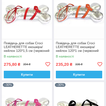
Повідець для собак Croci
Повідець для собак Croci
LEATHERETTE екошкіра/
LEATHERETTE екошкіра/
нейлон 120*1,5 см (червоний
нейлон 120*1 см (червоний
лак)
лак)
В наявності
В наявності
275,80
235,20
₴
₴
394 ₴
336 ₴
Купити
Купити
–30%
–30%