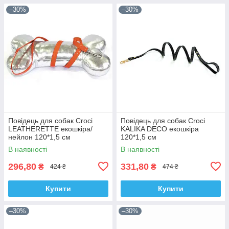
–30%
–30%
Повідець для собак Croci
Повідець для собак Croci
LEATHERETTE екошкіра/
KALIKA DECO екошкіра
нейлон 120*1,5 см
120*1,5 см
(оранжевий лак)
В наявності
В наявності
296,80
331,80
₴
₴
424 ₴
474 ₴
Купити
Купити
–30%
–30%