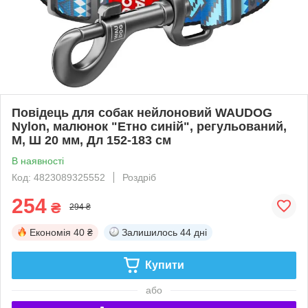
Повідець для собак нейлоновий WAUDOG
Nylon, малюнок "Етно синій", регульований,
M, Ш 20 мм, Дл 152-183 см
В наявності
Код: 4823089325552
Роздріб
254
₴
294 ₴
Економія
40 ₴
Залишилось
44 дні
Купити
або