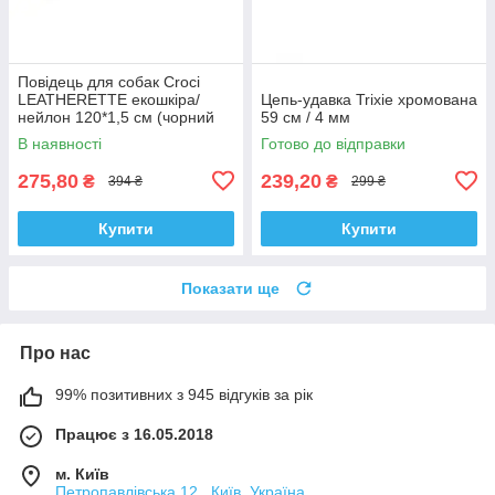
Повідець для собак Croci
LEATHERETTE екошкіра/
Цепь-удавка Trixie хромована
нейлон 120*1,5 см (чорний
59 см / 4 мм
лак)
В наявності
Готово до відправки
275,80
239,20
₴
₴
394 ₴
299 ₴
Купити
Купити
Показати ще
Про нас
99% позитивних з 945 відгуків за рік
Працює з 16.05.2018
м. Київ
Петропавлівська 12 , Київ, Україна