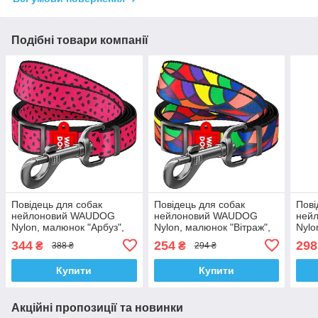
Подібні товари компанії
Повідець для собак
Повідець для собак
Пові
нейлоновий WAUDOG
нейлоновий WAUDOG
ней
Nylon, малюнок "Арбуз",
Nylon, малюнок "Вітраж",
Nylo
регульований, L, Ш 25 мм,
регульований, M, Ш 20
регу
344
254
298
₴
₴
388 ₴
294 ₴
Дл 152-183 см
мм, Дл 152-183 см
мм, 
Купити
Купити
Акційні пропозиції та новинки