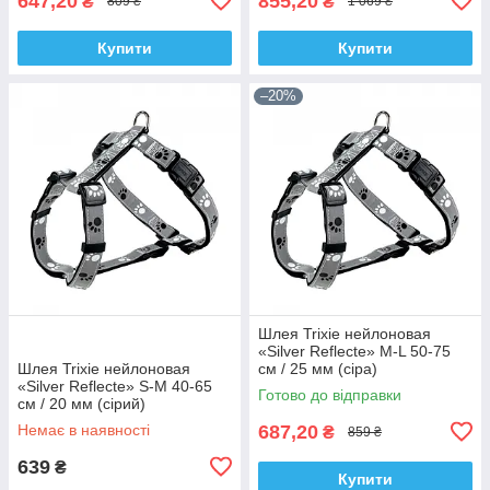
647,20
855,20
₴
₴
809 ₴
1 069 ₴
Купити
Купити
–20%
Шлея Trixie нейлоновая
«Silver Reflecte» M-L 50-75
Шлея Trixie нейлоновая
см / 25 мм (сіра)
«Silver Reflecte» S-M 40-65
Готово до відправки
см / 20 мм (сірий)
Немає в наявності
687,20
₴
859 ₴
639
₴
Купити