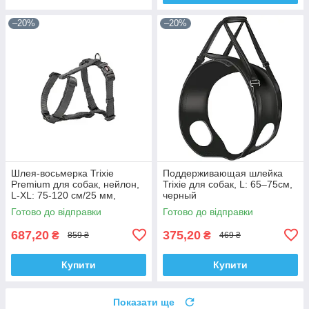
–20%
–20%
Шлея-восьмерка Trixie
Поддерживающая шлейка
Premium для собак, нейлон,
Trixie для собак, L: 65–75см,
L-XL: 75-120 см/25 мм,
черный
графитовая
Готово до відправки
Готово до відправки
687,20
375,20
₴
₴
859 ₴
469 ₴
Купити
Купити
Показати ще