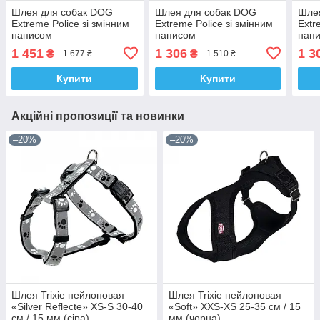
Шлея для собак DOG
Шлея для собак DOG
Шле
Extreme Police зі змінним
Extreme Police зі змінним
Extr
написом
написом
нап
1 451
1 306
1 3
₴
₴
1 677 ₴
1 510 ₴
Купити
Купити
Акційні пропозиції та новинки
–20%
–20%
Шлея Trixie нейлоновая
Шлея Trixie нейлоновая
«Silver Reflecte» XS-S 30-40
«Soft» XXS-XS 25-35 см / 15
см / 15 мм (сіра)
мм (чорна)