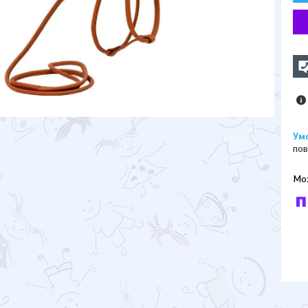
пов
У к
буд