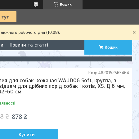
Кошик
ближчого робочого дня (10.08).
ти
Новини та статті
Кошик
Код:
4820152565464
ея для собак кожаная WAUDOG Soft, кругла, з
відцем для дрібних порід собак і котів, XS, Д 6 мм,
42-60 см
аявності
878 ₴
8 ₴
Купити