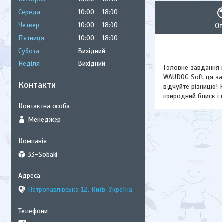
Середа
10:00
18:00
Четвер
10:00
18:00
О
Пʼятниця
10:00
18:00
Субота
Вихідний
Неділя
Вихідний
Головне завдання 
WAUDOG Soft ця зад
Контакти
відчуйте різницю!
природний блиск і м
Менеджер
33-Sobaki
Петропавлівська 12, Київ, Україна