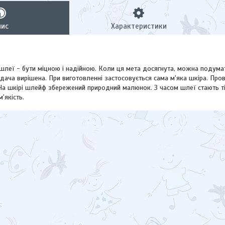
пис
Характеристики
шлеї - бути міцною і надійною. Коли ця мета досягнута, можна подумат
ача вирішена. При виготовленні застосовується сама м'яка шкіра. Пров
 На шкірі шлейф збережений природний малюнок. З часом шлеї стають 
'якість.