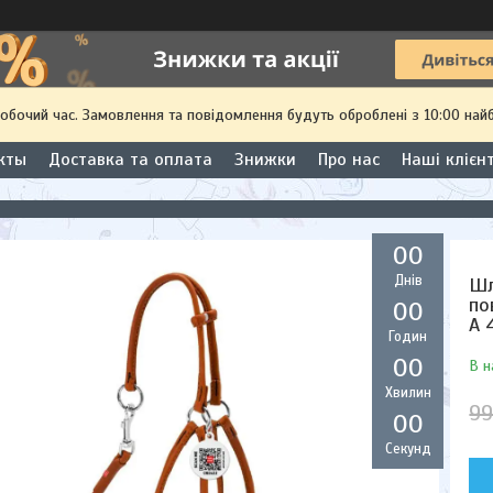
робочий час. Замовлення та повідомлення будуть оброблені з 10:00 най
кты
Доставка та оплата
Знижки
Про нас
Наші клієн
0
0
Днів
Шл
по
0
0
А 
Годин
0
0
В н
Хвилин
99
0
0
Секунд