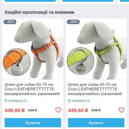
Акційні пропозиції та новинки
–30%
–30%
Шлея для собак 50-75 см
Шлея для собак 50-75 см
Croci LEATHERETTTTTTE
Croci LEATHERETTTTTTE
екошкіра/нейлон (оранжевий
екошкіра/нейлон (салатовий
лак)
лак)
В наявності
В наявності
446,60
446,60
₴
₴
638 ₴
638 ₴
Купити
Купити