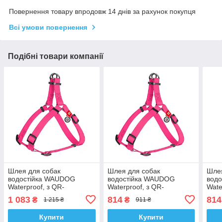
Повернення товару впродовж 14 днів за рахунок покупця
Всі умови повернення
Подібні товари компанії
Шлея для собак
Шлея для собак
Шлея
водостійка WAUDOG
водостійка WAUDOG
вод
Waterproof, з QR-
Waterproof, з QR-
Wate
паспортом, металевою
паспортом, металевою
пасп
1 083
814
814
₴
₴
1 215 ₴
911 ₴
пряжкою-фастексом, L, Ш
пряжкою-фастексом, S, Ш
пряж
25 мм, Дл 60-
15 мм, Дл 40-
15 м
Купити
Купити