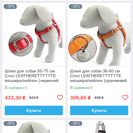
–30%
–30%
Шлея для собак 50-75 см
Шлея для собак 36-60 см
Croci LEATHERETTTTTTE
Croci LEATHERETTTTTTE
екошкіра/нейлон (червоний
екошкіра/нейлон (оранжевий
лак)
лак)
В наявності
В наявності
433,30
306,60
₴
₴
619 ₴
438 ₴
Купити
Купити
–30%
–30%