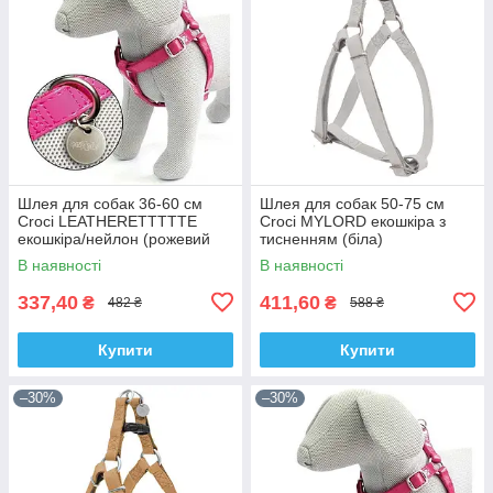
Шлея для собак 36-60 см
Шлея для собак 50-75 см
Croci LEATHERETTTTTE
Croci MYLORD екошкіра з
екошкіра/нейлон (рожевий
тисненням (біла)
лак)
В наявності
В наявності
337,40
411,60
₴
₴
482 ₴
588 ₴
Купити
Купити
–30%
–30%