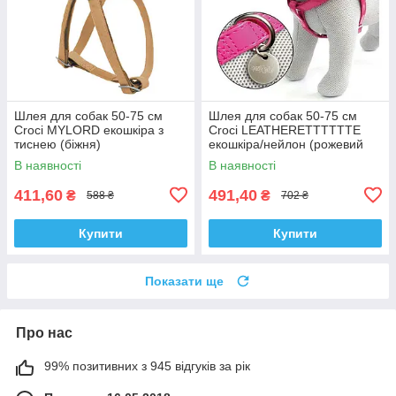
Шлея для собак 50-75 см
Шлея для собак 50-75 см
Croci MYLORD екошкіра з
Croci LEATHERETTTTTTE
тиснею (біжня)
екошкіра/нейлон (рожевий
лак)
В наявності
В наявності
411,60
491,40
₴
₴
588 ₴
702 ₴
Купити
Купити
Показати ще
Про нас
99% позитивних з 945 відгуків за рік