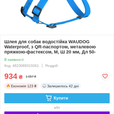
Шлея для собак водостійка WAUDOG
Waterproof, з QR-паспортом, металевою
пряжкою-фастексом, M, Ш 20 мм, Дл 50-
В наявності
Код: 4823089319261
Роздріб
934
₴
1 057 ₴
Економія
123 ₴
Залишилось
42 дні
Купити
або