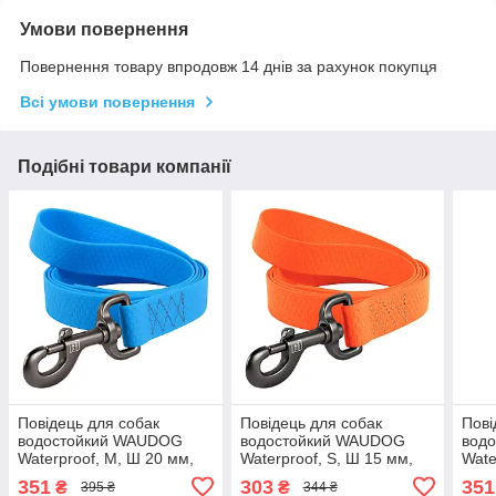
Умови повернення
Повернення товару впродовж 14 днів за рахунок покупця
Всі умови повернення
Подібні товари компанії
Повідець для собак
Повідець для собак
Пові
водостойкий WAUDOG
водостойкий WAUDOG
вод
Waterproof, M, Ш 20 мм,
Waterproof, S, Ш 15 мм,
Wate
Дл 122 см
Дл 122 см
Дл 1
351
303
351
₴
₴
395 ₴
344 ₴