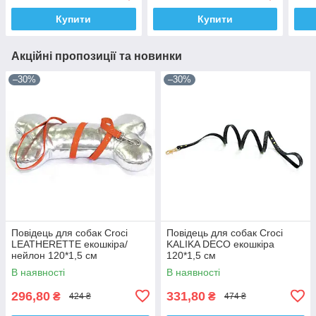
Купити
Купити
Акційні пропозиції та новинки
–30%
–30%
Повідець для собак Croci
Повідець для собак Croci
LEATHERETTE екошкіра/
KALIKA DECO екошкіра
нейлон 120*1,5 см
120*1,5 см
(оранжевий лак)
В наявності
В наявності
296,80
331,80
₴
₴
424 ₴
474 ₴