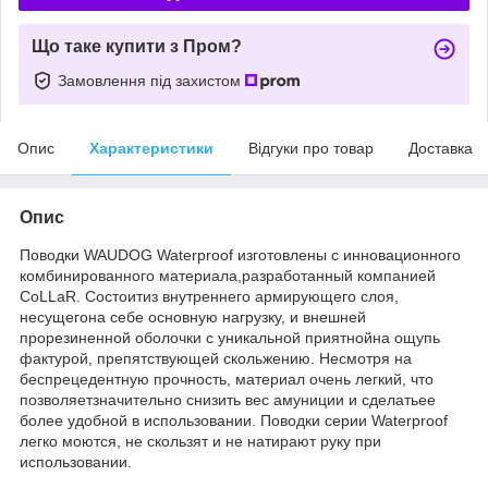
Що таке купити з Пром?
Замовлення під захистом
Опис
Характеристики
Відгуки про товар
Доставка
Опис
Поводки WAUDOG Waterproof изготовлены с инновационного
комбинированного материала,разработанный компанией
CoLLaR. Состоитиз внутреннего армирующего слоя,
несущегона себе основную нагрузку, и внешней
прорезиненной оболочки с уникальной приятнойна ощупь
фактурой, препятствующей скольжению. Несмотря на
беспрецедентную прочность, материал очень легкий, что
позволяетзначительно снизить вес амуниции и сделатьее
более удобной в использовании. Поводки серии Waterproof
легко моются, не скользят и не натирают руку при
использовании.