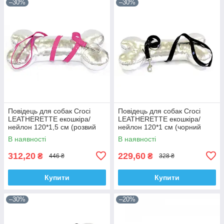
–30%
–30%
Повідець для собак Croci
Повідець для собак Croci
LEATHERETTE екошкіра/
LEATHERETTE екошкіра/
нейлон 120*1,5 см (розвий
нейлон 120*1 см (чорний
лак)
лак)
В наявності
В наявності
312,20
229,60
₴
₴
446 ₴
328 ₴
Купити
Купити
–30%
–20%