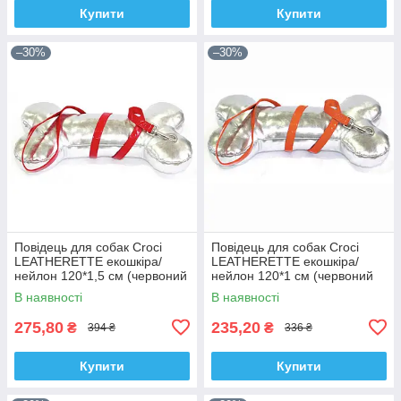
Купити
Купити
–30%
–30%
Повідець для собак Croci
Повідець для собак Croci
LEATHERETTE екошкіра/
LEATHERETTE екошкіра/
нейлон 120*1,5 см (червоний
нейлон 120*1 см (червоний
лак)
лак)
В наявності
В наявності
275,80
235,20
₴
₴
394 ₴
336 ₴
Купити
Купити