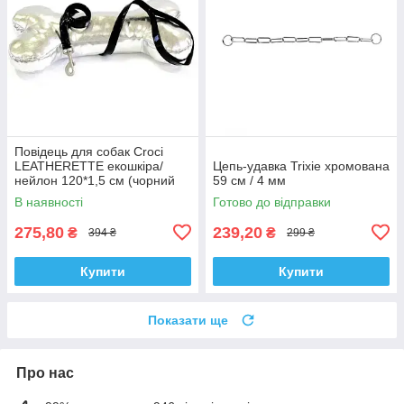
Повідець для собак Croci
LEATHERETTE екошкіра/
Цепь-удавка Trixie хромована
нейлон 120*1,5 см (чорний
59 см / 4 мм
лак)
В наявності
Готово до відправки
275,80
239,20
₴
₴
394 ₴
299 ₴
Купити
Купити
Показати ще
Про нас