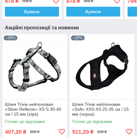
878
878
794
₴
₴
998 ₴
998 ₴
мм, А 42-60 см
мм, А 42-60 см
мм, 
Купити
Купити
Акційні пропозиції та новинки
–20%
–20%
Шлея Trixie нейлоновая
Шлея Trixie нейлоновая
«Silver Reflecte» XS-S 30-40
«Soft» XXS-XS 25-35 см / 15
см / 15 мм (сіра)
мм (чорна)
Готово до відправки
Готово до відправки
407,20
511,20
₴
₴
509 ₴
639 ₴