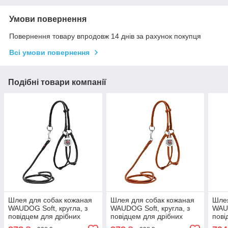
Умови повернення
Повернення товару впродовж 14 днів за рахунок покупця
Всі умови повернення
Подібні товари компанії
Шлея для собак кожаная
Шлея для собак кожаная
Шлея
WAUDOG Soft, кругла, з
WAUDOG Soft, кругла, з
WAUD
повідцем для дрібних
повідцем для дрібних
пові
порід собак і котів, XS, Д 6
порід собак і котів, XS, Д 6
порід