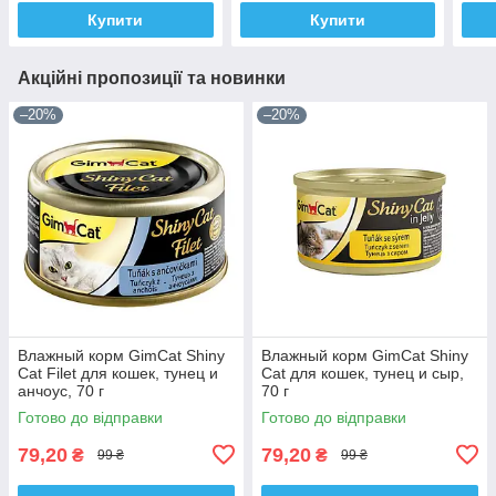
Купити
Купити
Акційні пропозиції та новинки
–20%
–20%
Влажный корм GimCat Shiny
Влажный корм GimCat Shiny
Cat Filet для кошек, тунец и
Cat для кошек, тунец и сыр,
анчоус, 70 г
70 г
Готово до відправки
Готово до відправки
79,20
79,20
₴
₴
99 ₴
99 ₴