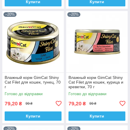
Купити
Купити
–20%
–20%
Влажный корм GimCat Shiny
Влажный корм GimCat Shiny
Cat Filet для кошек, тунец, 70
Cat Filet для кошек, курица и
г
креветки, 70 г
Готово до відправки
Готово до відправки
79,20
79,20
₴
₴
99 ₴
99 ₴
Купити
Купити
–20%
–20%