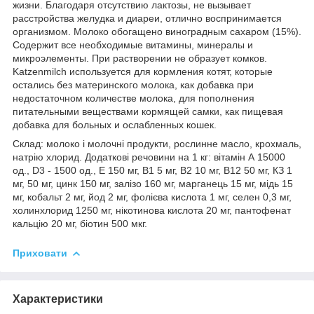
жизни. Благодаря отсутствию лактозы, не вызывает
расстройства желудка и диареи, отлично воспринимается
организмом. Молоко обогащено виноградным сахаром (15%).
Содержит все необходимые витамины, минералы и
микроэлементы. При растворении не образует комков.
Katzenmilch используется для кормления котят, которые
остались без материнского молока, как добавка при
недостаточном количестве молока, для пополнения
питательными веществами кормящей самки, как пищевая
добавка для больных и ослабленных кошек.
Склад: молоко і молочні продукти, рослинне масло, крохмаль,
натрію хлорид. Додаткові речовини на 1 кг: вітамін А 15000
од., D3 - 1500 од., Е 150 мг, В1 5 мг, В2 10 мг, В12 50 мг, КЗ 1
мг, 50 мг, цинк 150 мг, залізо 160 мг, марганець 15 мг, мідь 15
мг, кобальт 2 мг, йод 2 мг, фолієва кислота 1 мг, селен 0,3 мг,
холинхлорид 1250 мг, нікотинова кислота 20 мг, пантофенат
кальцію 20 мг, біотин 500 мкг.
Приховати
Характеристики