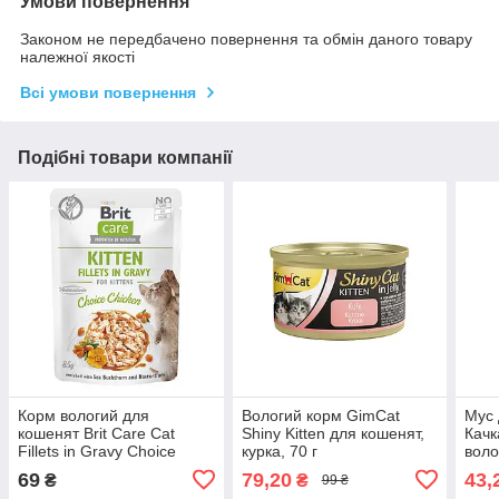
Умови повернення
Законом не передбачено повернення та обмін даного товару
належної якості
Всі умови повернення
Подібні товари компанії
Корм вологий для
Вологий корм GimCat
Мус 
кошенят Brit Care Cat
Shiny Kitten для кошенят,
Качк
Fillets in Gravy Choice
курка, 70 г
воло
Chicken філе в соусі з
качк
69
79,20
43,
₴
₴
99 ₴
куркою, пауч, 85 г
коше