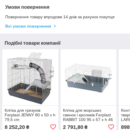
Умови повернення
Повернення товару впродовж 14 днів за рахунок покупця
Всі умови повернення
Подібні товари компанії
Клітка для гризунів
Клітка для морських
Конт
Ferplast JENNY 80 x 50 x h
свинок і кроликів Ferplast
твар
79,5 cm
RABBIT 100 95 x 57 x h 46
LARG
cm
17,5
8 252,20
2 791,80
898
₴
₴