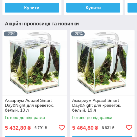
Купити
Купити
Акційні пропозиції та новинки
–20%
–20%
Аквариум Aquael Smart
Аквариум Aquael Smart
Day&Night для креветок,
Day&Night для креветок,
белый, 10 л
белый, 19 л
Готово до відправки
Готово до відправки
5 432,80
5 464,80
₴
₴
6 791 ₴
6 831 ₴