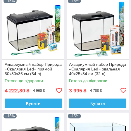
–15%
–15%
Аквариумный набор Природа
Аквариумный набор Природа
«Скалярия Led» прямой
«Скалярия Led» овальная
50x30x36 см (54 л)
40х25х34 см (32 л)
Готово до відправки
Готово до відправки
4 222,80
3 995
₴
₴
4 968 ₴
4 700 ₴
Купити
Купити
–15%
–15%