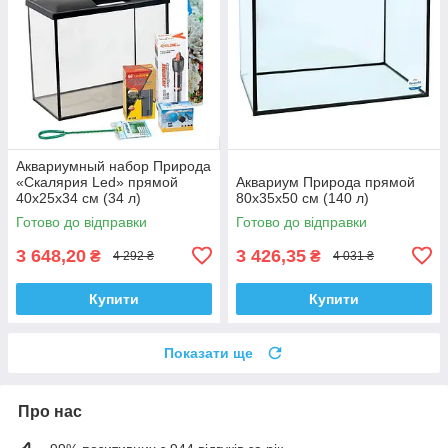
Аквариумный набор Природа
«Скалярия Led» прямой
Аквариум Природа прямой
40х25х34 см (34 л)
80x35х50 см (140 л)
Готово до відправки
Готово до відправки
3 648,20
3 426,35
₴
₴
4 292 ₴
4 031 ₴
Купити
Купити
Показати ще
Про нас