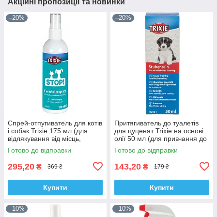
Акційні пропозиції та новинки
–20%
–20%
Спрей-отпугиватель для котів
Притягиватель до туалетів
і собак Trixie 175 мл (для
для цуценят Trixie на основі
відлякування від місць,
олії 50 мл (для привчання до
об'єктів, зон)
туалету)
Готово до відправки
Готово до відправки
295,20
143,20
₴
₴
369 ₴
179 ₴
Купити
Купити
–10%
–10%