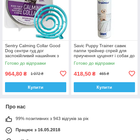
Sentry Calming Collar Good
Savic Puppy Trainer савик
Dog сентри гуд дог
паппи трейнер спрей для
заспокійливий нашийник з
приучення цуценят і собак до
феромонами для собак
туалету
Готово до відправки
Готово до відправки
964,80
418,50
₴
₴
1 072 ₴
465 ₴
Купити
Купити
Про нас
99% позитивних з 943 відгуків за рік
Працює з 16.05.2018