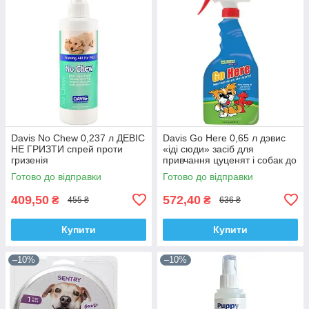
Davis No Chew 0,237 л ДЕВІС
Davis Go Here 0,65 л дэвис
НЕ ГРИЗТИ спрей проти
«іді сюди» засіб для
гризенія
привчання цуценят і собак до
туалету, спрей
Готово до відправки
Готово до відправки
409,50
572,40
₴
₴
455 ₴
636 ₴
Купити
Купити
–10%
–10%