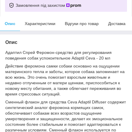
Замовлення під захистом
Опис
Характеристики
Відгуки про товар
Доставка
Опис
Адаптил Спрей Феромон-средство для регулирования
поведения собак успокоительное Adaptil Ceva - 20 мл
Действие феромона самки собаки основано на ощущении
материнского тепла и заботы, которое собака запоминает на
всю жизнь. Это очень помогает взрослым животным и
недавно отлученным от матери щенкам, приспособиться к
новому месту обитания, а также облегчает переживания во
время стрессовых ситуаций.
Сменный флакон для средства Ceva Adaptil Diffuser содержит
синтетический аналог феромона кормящих самок,
обеспечивает собакам всех возрастов ощущение
умиротворения и защищенности, делает их эмоциональное
состояние более стабильным и помогает адаптироваться к
различным условиям. Сменный флакон используется по