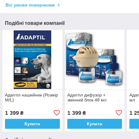
Всі умови повернення
Подібні товари компанії
Адаптіл нашийник (Розмір
Адаптіл дифузор +
Адап
М/L)
змінний блок 48 мл.
мл
1 399
1 399
1 2
₴
₴
Купити
Купити